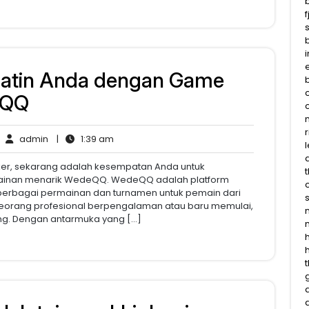
Batin Anda dengan Game
eQQ
admin
1:39
admin
|
1:39 am
omments
am
ker, sekarang adalah kesempatan Anda untuk
mainan menarik WedeQQ. WedeQQ adalah platform
erbagai permainan dan turnamen untuk pemain dari
seorang profesional berpengalaman atau baru memulai,
ng. Dengan antarmuka yang […]