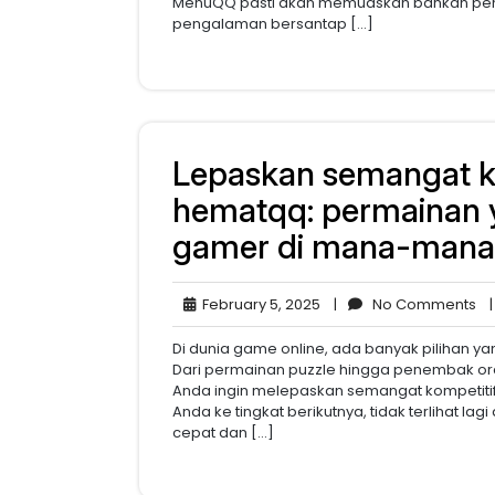
MenuQQ pasti akan memuaskan bahkan pema
pengalaman bersantap […]
Lepaskan semangat k
hematqq: permainan 
gamer di mana-mana
February
No
February 5, 2025
|
No Comments
|
5,
C
2025
Di dunia game online, ada banyak pilihan y
Dari permainan puzzle hingga penembak oran
Anda ingin melepaskan semangat kompeti
Anda ke tingkat berikutnya, tidak terlihat 
cepat dan […]