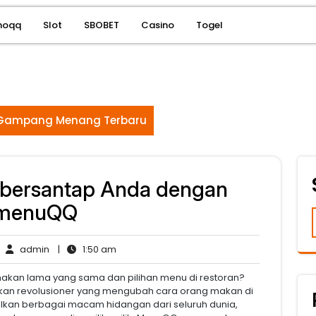
noqq
Slot
SBOBET
Casino
Togel
e Gampang Menang Terbaru
 bersantap Anda dengan
s menuQQ
admin
1:50
admin
|
1:50 am
omments
am
an lama yang sama dan pilihan menu di restoran?
makan revolusioner yang mengubah cara orang makan di
lkan berbagai macam hidangan dari seluruh dunia,