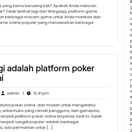
yang sama berulang kali? Apakah Anda mencari
 Tidak terlihat lagi dari Wargaqq, platform game
rkan berbagai macam game untuk Anda mainkan dan
ame online populer yang menawarkan berbagai
 adalah platform poker
i
admin
12:41
admin
|
12:41 pm
mments
pm
dunia poker online, dan mudah untuk mengetahui
g, antarmuka yang ramah pengguna, dan gameplay
jadi platform poker online terpanas saat ini. Salah
enjadi sangat populer adalah berbagai
h
a, ada permainan untuk […]