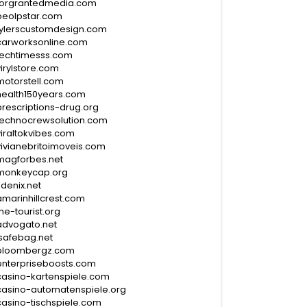
forgrantedmedia.com
peolpstar.com
tylerscustomdesign.com
carworksonline.com
techtimesss.com
virylstore.com
motorstell.com
health150years.com
prescriptions-drug.org
technocrewsolution.com
viraltokvibes.com
vivianebritoimoveis.com
magforbes.net
monkeycap.org
sdenix.net
amarinhillcrest.com
the-tourist.org
advogato.net
isafebag.net
bloombergz.com
enterpriseboosts.com
casino-kartenspiele.com
casino-automatenspiele.org
casino-tischspiele.com