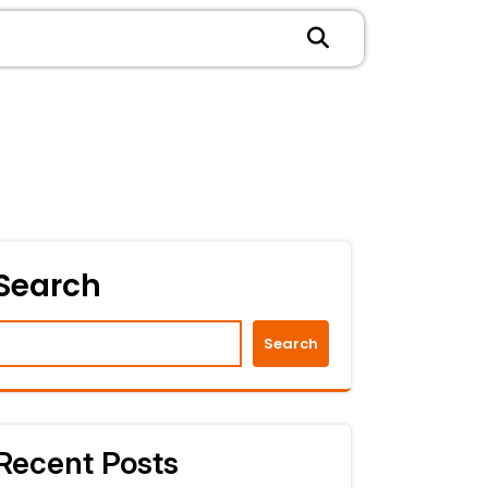
Search
Search
Recent Posts