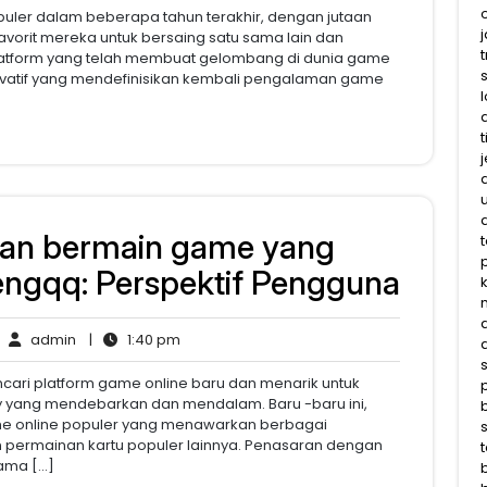
puler dalam beberapa tahun terakhir, dengan jutaan
avorit mereka untuk bersaing satu sama lain dan
platform yang telah membuat gelombang di dunia game
novatif yang mendefinisikan kembali pengalaman game
man bermain game yang
ngqq: Perspektif Pengguna
admin
1:40
admin
|
1:40 pm
omments
pm
ari platform game online baru dan menarik untuk
 yang mendebarkan dan mendalam. Baru -baru ini,
e online populer yang menawarkan berbagai
 permainan kartu populer lainnya. Penasaran dengan
sama […]