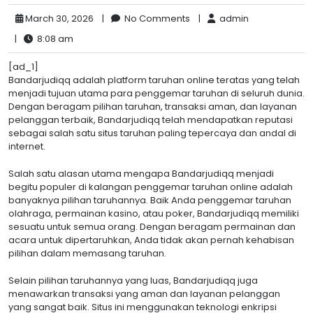
March 30, 2026
|
No Comments
|
admin
|
8:08 am
[ad_1]
Bandarjudiqq adalah platform taruhan online teratas yang telah
menjadi tujuan utama para penggemar taruhan di seluruh dunia.
Dengan beragam pilihan taruhan, transaksi aman, dan layanan
pelanggan terbaik, Bandarjudiqq telah mendapatkan reputasi
sebagai salah satu situs taruhan paling tepercaya dan andal di
internet.
Salah satu alasan utama mengapa Bandarjudiqq menjadi
begitu populer di kalangan penggemar taruhan online adalah
banyaknya pilihan taruhannya. Baik Anda penggemar taruhan
olahraga, permainan kasino, atau poker, Bandarjudiqq memiliki
sesuatu untuk semua orang. Dengan beragam permainan dan
acara untuk dipertaruhkan, Anda tidak akan pernah kehabisan
pilihan dalam memasang taruhan.
Selain pilihan taruhannya yang luas, Bandarjudiqq juga
menawarkan transaksi yang aman dan layanan pelanggan
yang sangat baik. Situs ini menggunakan teknologi enkripsi