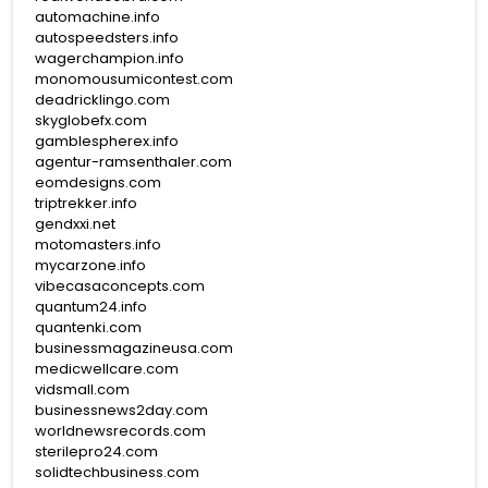
automachine.info
autospeedsters.info
wagerchampion.info
monomousumicontest.com
deadricklingo.com
skyglobefx.com
gamblespherex.info
agentur-ramsenthaler.com
eomdesigns.com
triptrekker.info
gendxxi.net
motomasters.info
mycarzone.info
vibecasaconcepts.com
quantum24.info
quantenki.com
businessmagazineusa.com
medicwellcare.com
vidsmall.com
businessnews2day.com
worldnewsrecords.com
sterilepro24.com
solidtechbusiness.com