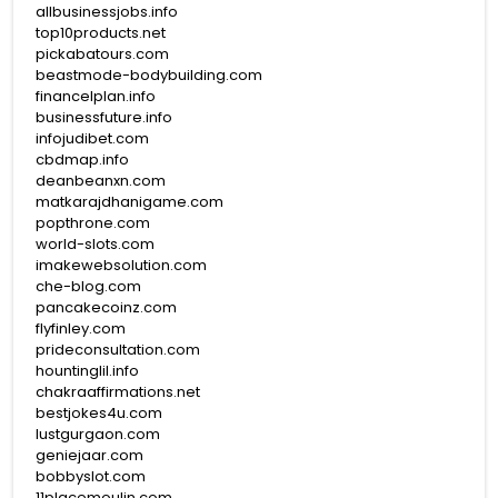
allbusinessjobs.info
top10products.net
pickabatours.com
beastmode-bodybuilding.com
financelplan.info
businessfuture.info
infojudibet.com
cbdmap.info
deanbeanxn.com
matkarajdhanigame.com
popthrone.com
world-slots.com
imakewebsolution.com
che-blog.com
pancakecoinz.com
flyfinley.com
prideconsultation.com
hountinglil.info
chakraaffirmations.net
bestjokes4u.com
lustgurgaon.com
geniejaar.com
bobbyslot.com
11placemoulin.com