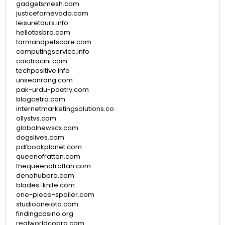
gadgetsmesh.com
justicefornevada.com
leisuretours.info
hellotbsbro.com
farmandpetscare.com
computingservice.info
caiofracini.com
techpositive.info
unseonrang.com
pak-urdu-poetry.com
blogcetra.com
internetmarketingsolutions.co
ollystvs.com
globalnewscx.com
dogslives.com
pdfbookplanet.com
queenofrattan.com
thequeenofrattan.com
denohubpro.com
blades-knife.com
one-piece-spoiler.com
studiooneiota.com
findingcasino.org
realworldcobra.com