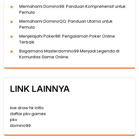
Memahami Domino99: Panduan Komprehensif untuk
Pemula
Memahami DominoQQ: Panduan Utama untuk
Pemula
Menjelajahi Poker88: Pengalaman Poker Online
Terbaik
Bagaimana Masterdomino99 Menjadi Legenda di
Komunitas Game Online
LINK LAINNYA
live draw hk lotto
daftar pkv games
pkv
domino99