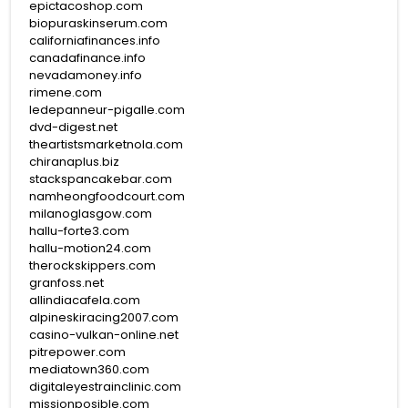
epictacoshop.com
biopuraskinserum.com
californiafinances.info
canadafinance.info
nevadamoney.info
rimene.com
ledepanneur-pigalle.com
dvd-digest.net
theartistsmarketnola.com
chiranaplus.biz
stackspancakebar.com
namheongfoodcourt.com
milanoglasgow.com
hallu-forte3.com
hallu-motion24.com
therockskippers.com
granfoss.net
allindiacafela.com
alpineskiracing2007.com
casino-vulkan-online.net
pitrepower.com
mediatown360.com
digitaleyestrainclinic.com
missionposible.com