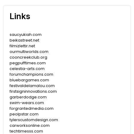
Links
saucyukiah.com
beikastreet.net
filmizlettir.net
ourmultiworlds.com
cooncreekclub.org
pegpufftimes.com
celestia-arts.com
forumchampions.com
bluebargames.com
festivaldelamalou.com
firstsigninnovations.com
garberdodge.com
swim-wears.com
forgrantedmedia.com
peolpstar.com
tylerscustomdesign.com
carworksonline.com
techtimesss.com