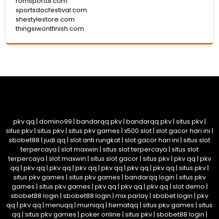
romsportal.com
sportsdocfestival.com
shestylestore.com
thingsiwontfinish.com
pkv qq
|
domino99
|
bandarqq pkv
|
bandarqq pkv
|
situs pkv
|
situs pkv
|
situs pkv
|
situs pkv games
|
x500 slot
|
slot gacor hari ini
|
sbobet88
|
judi qq
|
slot anti rungkat
|
slot gacor hari ini
|
situs slot
terpercaya
|
slot maxwin
|
situs slot terpercaya
|
situs slot
terpercaya
|
slot maxwin
|
situs slot gacor
|
situs pkv
|
pkv qq
|
pkv
qq
|
pkv qq
|
pkv qq
|
pkv qq
|
pkv qq
|
pkv qq
|
pkv qq
|
situs pkv
|
situs pkv games
|
situs pkv games
|
bandarqq login
|
situs pkv
games
|
situs pkv games
|
pkv qq
|
pkv qq
|
pkv qq
|
slot demo
|
sbobet88 login
|
sbobet88 login
|
mix parlay
|
sbobet login
|
pkv
qq
|
pkv qq
|
menuqq
|
murniqq
|
hematqq
|
situs pkv games
|
situs
qq
|
situs pkv games
|
poker online
|
situs pkv
|
sbobet88 login
|