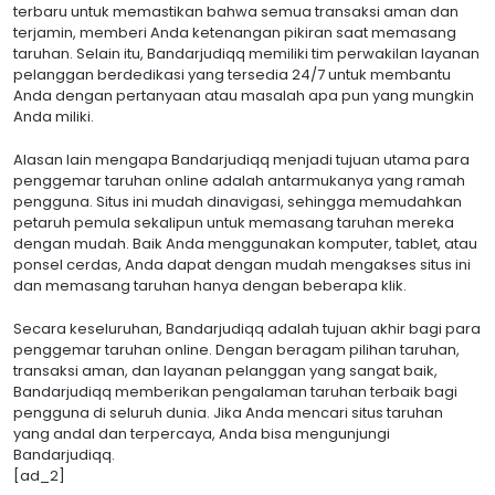
terbaru untuk memastikan bahwa semua transaksi aman dan
terjamin, memberi Anda ketenangan pikiran saat memasang
taruhan. Selain itu, Bandarjudiqq memiliki tim perwakilan layanan
pelanggan berdedikasi yang tersedia 24/7 untuk membantu
Anda dengan pertanyaan atau masalah apa pun yang mungkin
Anda miliki.
Alasan lain mengapa Bandarjudiqq menjadi tujuan utama para
penggemar taruhan online adalah antarmukanya yang ramah
pengguna. Situs ini mudah dinavigasi, sehingga memudahkan
petaruh pemula sekalipun untuk memasang taruhan mereka
dengan mudah. Baik Anda menggunakan komputer, tablet, atau
ponsel cerdas, Anda dapat dengan mudah mengakses situs ini
dan memasang taruhan hanya dengan beberapa klik.
Secara keseluruhan, Bandarjudiqq adalah tujuan akhir bagi para
penggemar taruhan online. Dengan beragam pilihan taruhan,
transaksi aman, dan layanan pelanggan yang sangat baik,
Bandarjudiqq memberikan pengalaman taruhan terbaik bagi
pengguna di seluruh dunia. Jika Anda mencari situs taruhan
yang andal dan terpercaya, Anda bisa mengunjungi
Bandarjudiqq.
[ad_2]