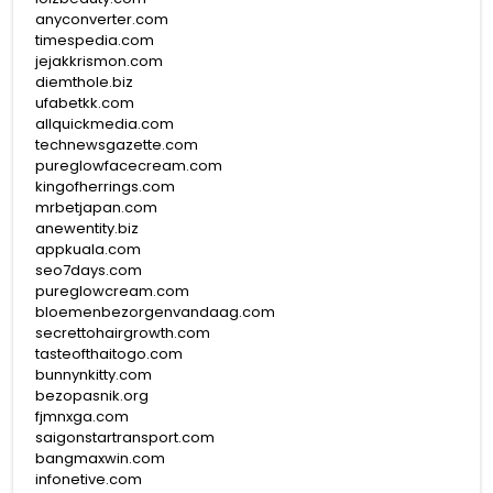
anyconverter.com
timespedia.com
jejakkrismon.com
diemthole.biz
ufabetkk.com
allquickmedia.com
technewsgazette.com
pureglowfacecream.com
kingofherrings.com
mrbetjapan.com
anewentity.biz
appkuala.com
seo7days.com
pureglowcream.com
bloemenbezorgenvandaag.com
secrettohairgrowth.com
tasteofthaitogo.com
bunnynkitty.com
bezopasnik.org
fjmnxga.com
saigonstartransport.com
bangmaxwin.com
infonetive.com