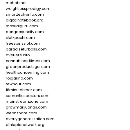
mohob.net
weightlossprodigy.com
smarttechyinfo.com
digitalnotebook.org
maxualguru.com
bongdasuncity.com
slot-pachi.com
freespinsslot.com
paradisefurballs.com
aveuere.info
cannabinoidtimes.com
greenproductsgui.com
healthconcerning.com
rojgarind.com
fewhour.com
18minutetimer.com
semanticseostars.com
mainstreamzone.com
growmarijuanas.com
webnshare.com
overlygeneralization.com
ethiopianetwork.org