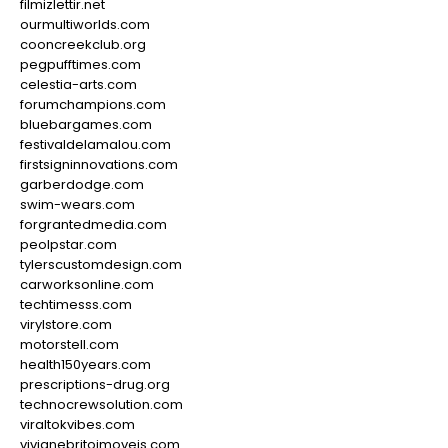
filmizlettir.net
ourmultiworlds.com
cooncreekclub.org
pegpufftimes.com
celestia-arts.com
forumchampions.com
bluebargames.com
festivaldelamalou.com
firstsigninnovations.com
garberdodge.com
swim-wears.com
forgrantedmedia.com
peolpstar.com
tylerscustomdesign.com
carworksonline.com
techtimesss.com
virylstore.com
motorstell.com
health150years.com
prescriptions-drug.org
technocrewsolution.com
viraltokvibes.com
vivianebritoimoveis.com