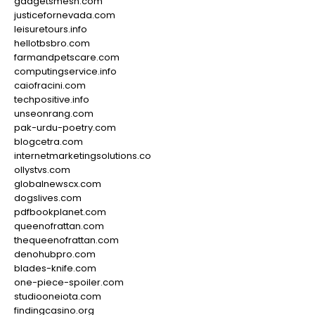
gadgetsmesh.com
justicefornevada.com
leisuretours.info
hellotbsbro.com
farmandpetscare.com
computingservice.info
caiofracini.com
techpositive.info
unseonrang.com
pak-urdu-poetry.com
blogcetra.com
internetmarketingsolutions.co
ollystvs.com
globalnewscx.com
dogslives.com
pdfbookplanet.com
queenofrattan.com
thequeenofrattan.com
denohubpro.com
blades-knife.com
one-piece-spoiler.com
studiooneiota.com
findingcasino.org