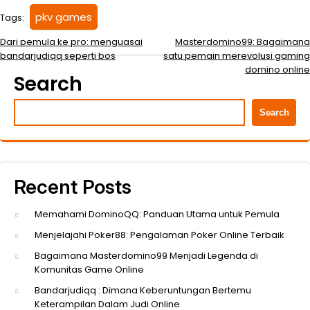
pkv games
Tags:
Post
Dari pemula ke pro: menguasai
Masterdomino99: Bagaimana
bandarjudiqq seperti bos
satu pemain merevolusi gaming
navigation
domino online
Search
Search
Recent Posts
Memahami DominoQQ: Panduan Utama untuk Pemula
Menjelajahi Poker88: Pengalaman Poker Online Terbaik
Bagaimana Masterdomino99 Menjadi Legenda di
Komunitas Game Online
Bandarjudiqq : Dimana Keberuntungan Bertemu
Keterampilan Dalam Judi Online