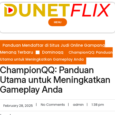
Skip
to
content
MENU
Panduan Mendaftar di Situs Judi Online Gampang
Menang Terbaru
Dominoqq
ChampionQQ: Panduan
Utama untuk Meningkatkan Gameplay Anda
ChampionQQ: Panduan
Utama untuk Meningkatkan
Gameplay Anda
|
No Comments
|
admin
|
1:38 pm
February 28, 2025