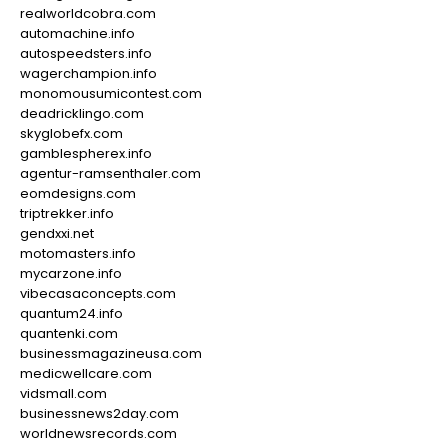
realworldcobra.com
automachine.info
autospeedsters.info
wagerchampion.info
monomousumicontest.com
deadricklingo.com
skyglobefx.com
gamblespherex.info
agentur-ramsenthaler.com
eomdesigns.com
triptrekker.info
gendxxi.net
motomasters.info
mycarzone.info
vibecasaconcepts.com
quantum24.info
quantenki.com
businessmagazineusa.com
medicwellcare.com
vidsmall.com
businessnews2day.com
worldnewsrecords.com