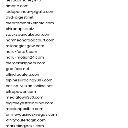
nevadamoney.info
rimene.com
ledepanneur-pigalle.com
dvd-digest.net
theartistsmarketnola.com
chiranaplus.biz
stackspancakebar.com
namheongfoodcourt.com
milanoglasgow.com
hallu-forte3.com
hallu-motion24.com
therockskippers.com
granfoss.net
allindiacafela.com
alpineskiracing2007.com
casino-vulkan-online.net
pitrepower.com
mediatown360.com
digitaleyestrainclinic.com
missionposible.com
online-casinos-vegas.com
xfinityrouterlogin.com
marketingjacks.com