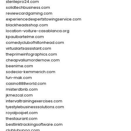
sterilepro24.com
solidtechbusiness.com
reviewcardgaming.com
experiencedexpertstowingservice.com
blackheadsshop.com
location-voiture-casablanca.org
kpaulbartelme.com
comedyclubofhiltonhead.com
virtualartsassistant.com
theprimeinfographics.com
cheapvaliumordernow.com
beenime.com
sodecia-kemmerich.com
fun-mak.com
casino888world.com
misterdbnb.com
jkmezcal.com
intervaltrainingexercises.com
tyestylebusinesssolutions.com
royalpoipet.com
thestaurant.com
bestlinktrackingsoftware.com
clublubupoo.com