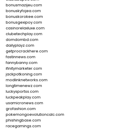
bonusmazijeu.com
bonuskyfojea.com
bonuskorokee.com
bonusgexipoy.com
casinorelaxluxe.com
clubetechplay.com
domdombd.com
dailyplayz.com
getprocrackhere.com
fastinnews.com
fannybanny.com
ifinitymarketer.com
jackpotkoning.com
modlinknetworks.com
longtimenewz.com
luckysportss.com
luckpeakplay.com
usamicronews.com
grofashion.com
pokemongoevolutioncalc.com
phishingbase.com
racegamings.com