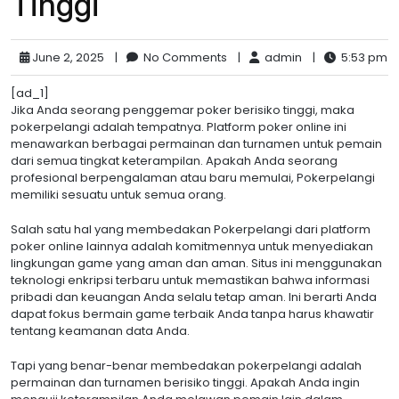
Tinggi
June 2, 2025
|
No Comments
|
admin
|
5:53 pm
[ad_1]
Jika Anda seorang penggemar poker berisiko tinggi, maka
pokerpelangi adalah tempatnya. Platform poker online ini
menawarkan berbagai permainan dan turnamen untuk pemain
dari semua tingkat keterampilan. Apakah Anda seorang
profesional berpengalaman atau baru memulai, Pokerpelangi
memiliki sesuatu untuk semua orang.
Salah satu hal yang membedakan Pokerpelangi dari platform
poker online lainnya adalah komitmennya untuk menyediakan
lingkungan game yang aman dan aman. Situs ini menggunakan
teknologi enkripsi terbaru untuk memastikan bahwa informasi
pribadi dan keuangan Anda selalu tetap aman. Ini berarti Anda
dapat fokus bermain game terbaik Anda tanpa harus khawatir
tentang keamanan data Anda.
Tapi yang benar-benar membedakan pokerpelangi adalah
permainan dan turnamen berisiko tinggi. Apakah Anda ingin