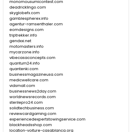
monomousumicontest.com
deadricklingo.com
skyglobefx.com
gamblespherex.info
agentur-ramsenthaler.com
eomdesigns.com
triptrekker.info
gendxxi.net
motomasters.info
mycarzone.info
vibecasaconcepts.com
quantum24.info
quantenki.com
businessmagazineusa.com
medicwellcare.com
vidsmall.com
businessnews2day.com
worldnewsrecords.com
sterilepro24.com
solidtechbusiness.com
reviewcardgaming.com
experiencedexpertstowingservice.com
blackheadsshop.com
location-voiture-casablanca.org