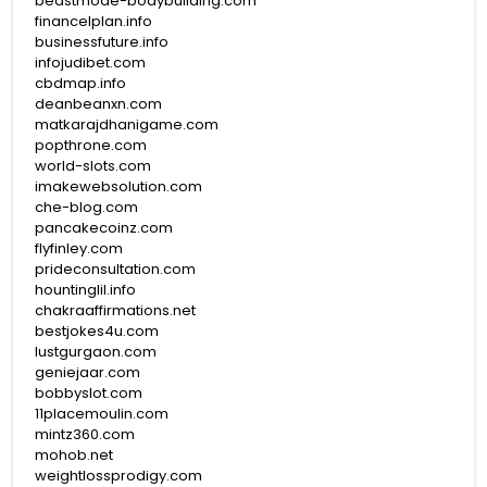
beastmode-bodybuilding.com
financelplan.info
businessfuture.info
infojudibet.com
cbdmap.info
deanbeanxn.com
matkarajdhanigame.com
popthrone.com
world-slots.com
imakewebsolution.com
che-blog.com
pancakecoinz.com
flyfinley.com
prideconsultation.com
hountinglil.info
chakraaffirmations.net
bestjokes4u.com
lustgurgaon.com
geniejaar.com
bobbyslot.com
11placemoulin.com
mintz360.com
mohob.net
weightlossprodigy.com