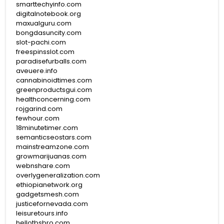
smarttechyinfo.com
digitalnotebook.org
maxualguru.com
bongdasuncity.com
slot-pachi.com
freespinsslot.com
paradisefurballs.com
aveuere.info
cannabinoidtimes.com
greenproductsgui.com
healthconcerning.com
rojgarind.com
fewhour.com
18minutetimer.com
semanticseostars.com
mainstreamzone.com
growmarijuanas.com
webnshare.com
overlygeneralization.com
ethiopianetwork.org
gadgetsmesh.com
justicefornevada.com
leisuretours.info
hellotbsbro.com