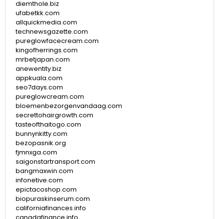
diemthole.biz
ufabetkk.com
allquickmedia.com
technewsgazette.com
pureglowfacecream.com
kingofherrings.com
mrbetjapan.com
anewentity.biz
appkuala.com
seo7days.com
pureglowcream.com
bloemenbezorgenvandaag.com
secrettohairgrowth.com
tasteofthaitogo.com
bunnynkitty.com
bezopasnik.org
fjmnxga.com
saigonstartransport.com
bangmaxwin.com
infonetive.com
epictacoshop.com
biopuraskinserum.com
californiafinances.info
canadafinance.info