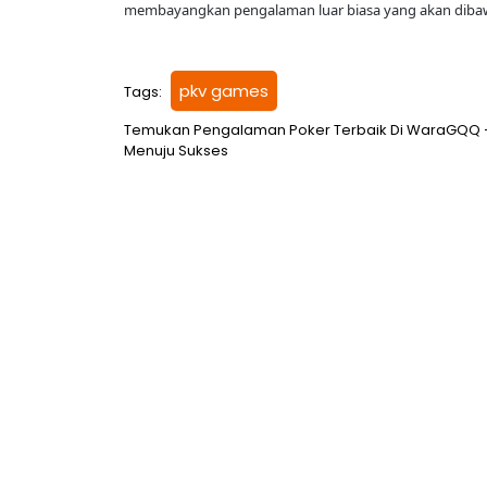
membayangkan pengalaman luar biasa yang akan diba
pkv games
Tags:
Post
Temukan Pengalaman Poker Terbaik Di WaraGQQ –
Menuju Sukses
navigation