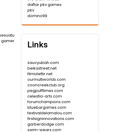
daftar pkv games
pkv
domino99
sesuatu
p gamer
Links
saucyukiah.com
beikastreet.net
filmizlettir.net
ourmultiworlds.com
cooncreekclub.org
pegpufftimes.com
celestia-arts.com
forumchampions.com
bluebargames.com
festivaldelamalou.com
firstsigninnovations.com
garberdodge.com
swim-wears.com