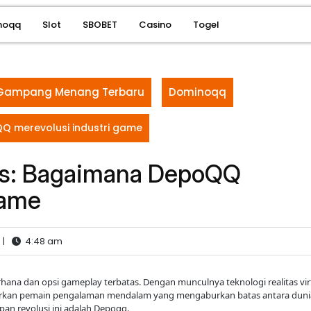
noqq
Slot
SBOBET
Casino
Togel
e Gampang Menang Terbaru
Dominoqq
QQ merevolusi industri game
itas: Bagaimana DepoQQ
game
|
4:48 am
rhana dan opsi gameplay terbatas. Dengan munculnya teknologi realitas vir
arkan pemain pengalaman mendalam yang mengaburkan batas antara dunia
epan revolusi ini adalah Depoqq.