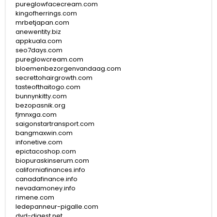
pureglowfacecream.com
kingofherrings.com
mrbetjapan.com
anewentity.biz
appkuala.com
seo7days.com
pureglowcream.com
bloemenbezorgenvandaag.com
secrettohairgrowth.com
tasteofthaitogo.com
bunnynkitty.com
bezopasnik.org
fjmnxga.com
saigonstartransport.com
bangmaxwin.com
infonetive.com
epictacoshop.com
biopuraskinserum.com
californiafinances.info
canadafinance.info
nevadamoney.info
rimene.com
ledepanneur-pigalle.com
dvd-digest.net