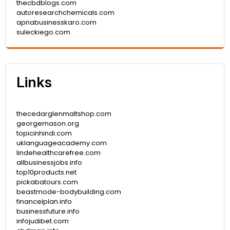
thecbdblogs.com
autoresearchchemicals.com
apnabusinesskaro.com
suleckiego.com
Links
thecedarglenmaltshop.com
georgemason.org
topicinhindi.com
uklanguageacademy.com
lindehealthcarefree.com
allbusinessjobs.info
top10products.net
pickabatours.com
beastmode-bodybuilding.com
financelplan.info
businessfuture.info
infojudibet.com