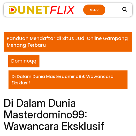
Skip
MENU
to
content
Panduan Mendaftar di Situs Judi Online Gampang
Menang Terbaru
Dominoqq
Di Dalam Dunia Masterdomino99: Wawancara
Eksklusif
Di Dalam Dunia
Masterdomino99:
Wawancara Eksklusif