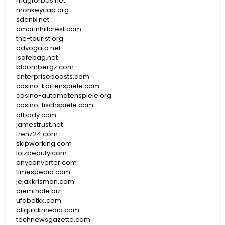
magforbes.net
monkeycap.org
sdenix.net
amarinhillcrest.com
the-tourist.org
advogato.net
isafebag.net
bloombergz.com
enterpriseboosts.com
casino-kartenspiele.com
casino-automatenspiele.org
casino-tischspiele.com
otbody.com
jamestrust.net
trenz24.com
skipworking.com
loizbeauty.com
anyconverter.com
timespedia.com
jejakkrismon.com
diemthole.biz
ufabetkk.com
allquickmedia.com
technewsgazette.com