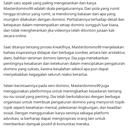
Salah satu aspek yang paling mengesankan dari karya
Masterdomino99 adalah skala pengaturannya. Dari pola yang rumit
hingga struktur yang rumit, ia mendorong batasan dari apa yang
mungkin dilakukan dengan domino. Perhatiannya terhadap detail dan
ketepatan dalam menempatkan setiap domino sungguh luar biasa,
dan tidak mengherankan jika videonya telah ditonton jutaan kali
secara online.
Saat ditanya tentang proses kreatifnya, Masterdomino99 menjelaskan
bahwa inspirasinya didapat dari berbagai sumber, antara lain arsitektur,
alam, bahkan seniman domino lainnya. Dia juga menekankan
pentingnya kesabaran dan ketekunan dalam menciptakan pengaturan
domino yang sukses, karena kesalahan sekecil apa pun dapat
menyebabkan kegagalan seluruh reaksi berantai.
Selain kecintaannya pada seni domino, Masterdomino99 juga
menggunakan platformnya untuk meningkatkan kesadaran tentang
isu-isu sosial yang penting. Dia telah berkolaborasi dengan berbagai
organisasi untuk membuat pengaturan domino yang menyoroti topik-
topik seperti kesehatan mental, pelestarian lingkungan, dan keadilan
sosial. Dengan menggunakan karya seninya sebagai platform
advokasi, ia berharap dapat menginspirasi orang lain untuk
memberikan dampak positif di komunitas mereka.