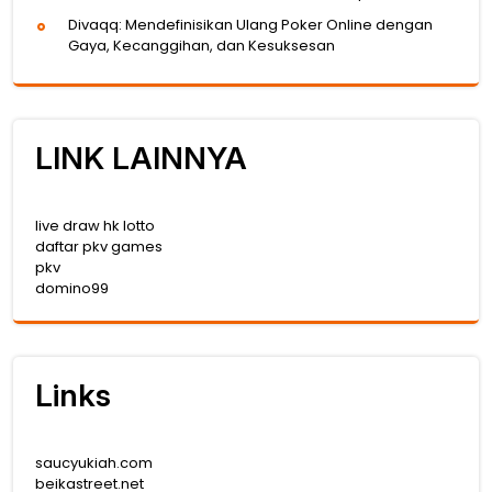
Divaqq: Mendefinisikan Ulang Poker Online dengan
Gaya, Kecanggihan, dan Kesuksesan
LINK LAINNYA
live draw hk lotto
daftar pkv games
pkv
domino99
Links
saucyukiah.com
beikastreet.net