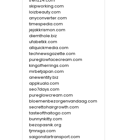
trenz24.com
skipworking.com
loizbeauty.com
anyconverter.com
timespedia.com
jejakkrismon.com
diemthole.biz
ufabetkk.com
allquickmedia.com
technewsgazette.com
pureglowfacecream.com
kingofherrings.com
mrbetjapan.com
anewentity.biz
appkuala.com
seo7days.com
pureglowcream.com
bloemenbezorgenvandaag.com
secrettohairgrowth.com
tasteofthaitogo.com
bunnynkitty.com
bezopasnik.org
fjmnxga.com
saigonstartransport.com