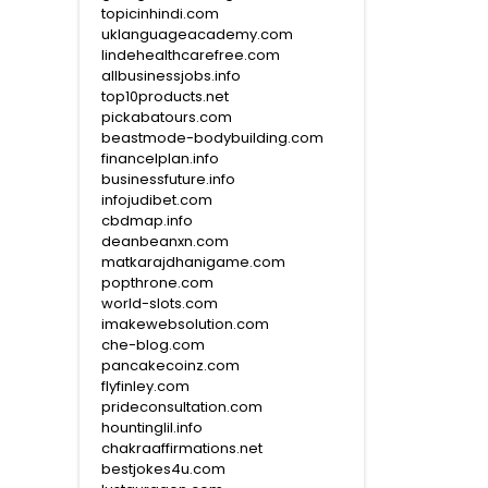
topicinhindi.com
uklanguageacademy.com
lindehealthcarefree.com
allbusinessjobs.info
top10products.net
pickabatours.com
beastmode-bodybuilding.com
financelplan.info
businessfuture.info
infojudibet.com
cbdmap.info
deanbeanxn.com
matkarajdhanigame.com
popthrone.com
world-slots.com
imakewebsolution.com
che-blog.com
pancakecoinz.com
flyfinley.com
prideconsultation.com
hountinglil.info
chakraaffirmations.net
bestjokes4u.com