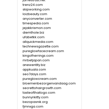
jamestrust.net
trenz24.com
skipworking.com
loizbeauty.com
anyconverter.com
timespedia.com
jejakkrismon.com
diemthole.biz
ufabetkk.com
allquickmedia.com
technewsgazette.com
pureglowfacecream.com
kingofherrings.com
mrbetjapan.com
anewentity.biz
appkuala.com
seo7days.com
pureglowcream.com
bloemenbezorgenvandaag.com
secrettohairgrowth.com
tasteofthaitogo.com
bunnynkitty.com
bezopasnik.org
fjmnxga.com