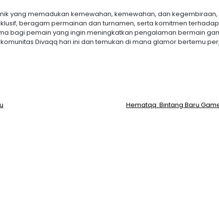
ne unik yang memadukan kemewahan, kemewahan, dan kegembiraan,
sklusif, beragam permainan dan turnamen, serta komitmen terhadap
tama bagi pemain yang ingin meningkatkan pengalaman bermain g
komunitas Divaqq hari ini dan temukan di mana glamor bertemu per
tu
Hematqq: Bintang Baru Game