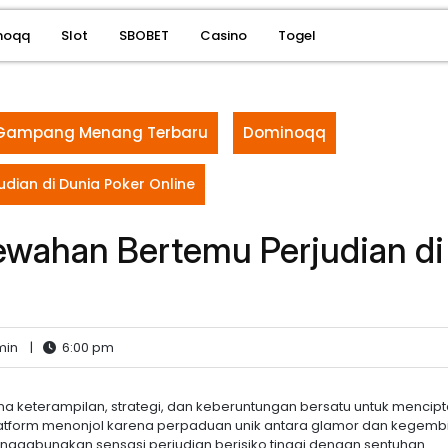
noqq
Slot
SBOBET
Casino
Togel
e Gampang Menang Terbaru
Dominoqq
ian di Dunia Poker Online
wahan Bertemu Perjudian di
in
|
6:00 pm
na keterampilan, strategi, dan keberuntungan bersatu untuk mencip
tform menonjol karena perpaduan unik antara glamor dan kegembi
enggabungkan sensasi perjudian berisiko tinggi dengan sentuhan