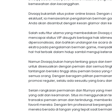
kemewahan dan kecanggihan.
Divaqq bukanlah situs poker online biasa. Dengan
eksklusif, ia menawarkan pengalaman bermain g
Anda akan disambut dengan kesan glamor dan k
Salah satu fitur utama yang membedakan Divaqq dar
mencapai status VIP disuguhi berbagai hak istime
dipersonalisasi, dan bahkan undangan ke acara da
ekstra pada pengalaman bermain game, menjadika
hal-hal terbaik dalam hidup sambil menguji keter
Namun Divaqq bukan hanya tentang gaya dan ke
untuk disesuaikan dengan pemain dari semua ting
tantangan berisiko tinggi atau pemain biasa yang
semua orang. Dengan beragam pilihan permainan,
promosi reguler, selalu ada sesuatu yang baru dan
Selain rangkaian permainan dan fiturnya yang m
yang adil dan keamanan. Situs ini menggunakan t
transaksi pemain aman dan terlindungi, memberi
favorit mereka. Dengan tim profesional berpeng
mereka berada di tangan yang tepat saat bermain 