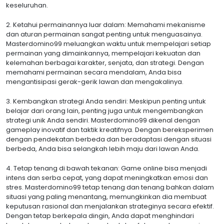
keseluruhan.
2. Ketahui permainannya luar dalam: Memahami mekanisme
dan aturan permainan sangat penting untuk menguasainya.
Masterdomino99 meluangkan waktu untuk mempelajari setiap
permainan yang dimainkannya, mempelajari kekuatan dan
kelemahan berbagai karakter, senjata, dan strategi. Dengan
memahami permainan secara mendalam, Anda bisa
mengantisipasi gerak-gerik lawan dan mengakalinya.
3. Kembangkan strategi Anda sendiri: Meskipun penting untuk
belajar dari orang lain, penting juga untuk mengembangkan
strategi unik Anda sendiri. Masterdomino99 dikenal dengan
gameplay inovatif dan taktik kreatifnya. Dengan bereksperimen
dengan pendekatan berbeda dan beradaptasi dengan situasi
berbeda, Anda bisa selangkah lebih maju dari lawan Anda.
4. Tetap tenang di bawah tekanan: Game online bisa menjadi
intens dan serba cepat, yang dapat meningkatkan emosi dan
stres. Masterdomino99 tetap tenang dan tenang bahkan dalam
situasi yang paling menantang, memungkinkan dia membuat
keputusan rasional dan menjalankan strateginya secara efektif.
Dengan tetap berkepala dingin, Anda dapat menghindari