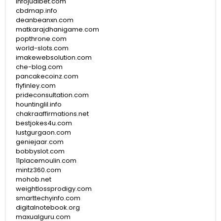
infojudibet.com
cbdmap.info
deanbeanxn.com
matkarajdhanigame.com
popthrone.com
world-slots.com
imakewebsolution.com
che-blog.com
pancakecoinz.com
flyfinley.com
prideconsultation.com
hountinglil.info
chakraaffirmations.net
bestjokes4u.com
lustgurgaon.com
geniejaar.com
bobbyslot.com
11placemoulin.com
mintz360.com
mohob.net
weightlossprodigy.com
smarttechyinfo.com
digitalnotebook.org
maxualguru.com