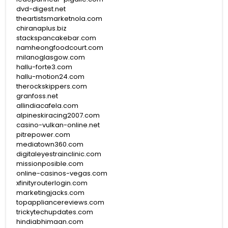
dvd-digest.net
theartistsmarketnola.com
chiranaplus.biz
stackspancakebar.com
namheongfoodcourt.com
milanoglasgow.com
hallu-forte3.com
hallu-motion24.com
therockskippers.com
granfoss.net
allindiacafela.com
alpineskiracing2007.com
casino-vulkan-online.net
pitrepower.com
mediatown360.com
digitaleyestrainclinic.com
missionposible.com
online-casinos-vegas.com
xfinityrouterlogin.com
marketingjacks.com
topappliancereviews.com
trickytechupdates.com
hindiabhimaan.com