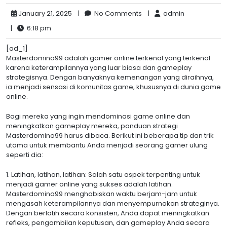
January 21, 2025
|
No Comments
|
admin
|
6:18 pm
[ad_1]
Masterdomino99 adalah gamer online terkenal yang terkenal
karena keterampilannya yang luar biasa dan gameplay
strategisnya. Dengan banyaknya kemenangan yang diraihnya,
ia menjadi sensasi di komunitas game, khususnya di dunia game
online.
Bagi mereka yang ingin mendominasi game online dan
meningkatkan gameplay mereka, panduan strategi
Masterdomino99 harus dibaca. Berikut ini beberapa tip dan trik
utama untuk membantu Anda menjadi seorang gamer ulung
seperti dia:
1. Latihan, latihan, latihan: Salah satu aspek terpenting untuk
menjadi gamer online yang sukses adalah latihan.
Masterdomino99 menghabiskan waktu berjam-jam untuk
mengasah keterampilannya dan menyempurnakan strateginya.
Dengan berlatih secara konsisten, Anda dapat meningkatkan
refleks, pengambilan keputusan, dan gameplay Anda secara