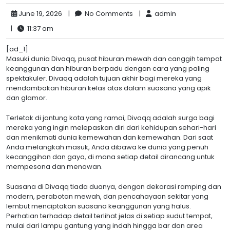
June 19, 2026
|
No Comments
|
admin
|
11:37 am
[ad_1]
Masuki dunia Divaqq, pusat hiburan mewah dan canggih tempat
keanggunan dan hiburan berpadu dengan cara yang paling
spektakuler. Divaqq adalah tujuan akhir bagi mereka yang
mendambakan hiburan kelas atas dalam suasana yang apik
dan glamor.
Terletak di jantung kota yang ramai, Divaqq adalah surga bagi
mereka yang ingin melepaskan diri dari kehidupan sehari-hari
dan menikmati dunia kemewahan dan kemewahan. Dari saat
Anda melangkah masuk, Anda dibawa ke dunia yang penuh
kecanggihan dan gaya, di mana setiap detail dirancang untuk
mempesona dan menawan.
Suasana di Divaqq tiada duanya, dengan dekorasi ramping dan
modern, perabotan mewah, dan pencahayaan sekitar yang
lembut menciptakan suasana keanggunan yang halus.
Perhatian terhadap detail terlihat jelas di setiap sudut tempat,
mulai dari lampu gantung yang indah hingga bar dan area