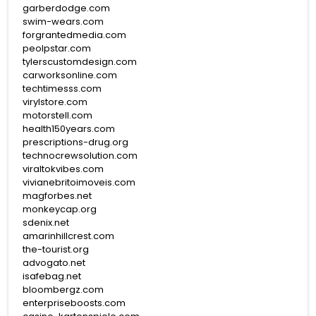
garberdodge.com
swim-wears.com
forgrantedmedia.com
peolpstar.com
tylerscustomdesign.com
carworksonline.com
techtimesss.com
virylstore.com
motorstell.com
health150years.com
prescriptions-drug.org
technocrewsolution.com
viraltokvibes.com
vivianebritoimoveis.com
magforbes.net
monkeycap.org
sdenix.net
amarinhillcrest.com
the-tourist.org
advogato.net
isafebag.net
bloombergz.com
enterpriseboosts.com