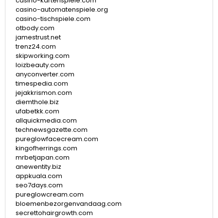
casino-kartenspiele.com
casino-automatenspiele.org
casino-tischspiele.com
otbody.com
jamestrust.net
trenz24.com
skipworking.com
loizbeauty.com
anyconverter.com
timespedia.com
jejakkrismon.com
diemthole.biz
ufabetkk.com
allquickmedia.com
technewsgazette.com
pureglowfacecream.com
kingofherrings.com
mrbetjapan.com
anewentity.biz
appkuala.com
seo7days.com
pureglowcream.com
bloemenbezorgenvandaag.com
secrettohairgrowth.com