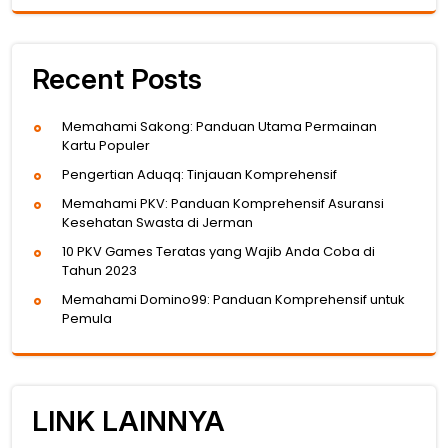
Recent Posts
Memahami Sakong: Panduan Utama Permainan
Kartu Populer
Pengertian Aduqq: Tinjauan Komprehensif
Memahami PKV: Panduan Komprehensif Asuransi
Kesehatan Swasta di Jerman
10 PKV Games Teratas yang Wajib Anda Coba di
Tahun 2023
Memahami Domino99: Panduan Komprehensif untuk
Pemula
LINK LAINNYA