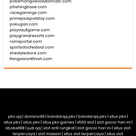
pokemongoevolutioncalc.com
phishingbase.com
racegamings.com
primejackpotstay.com
pokugaa.com
playvaultgame.com
playgrandresorts.com
romsportal.com
sportsdocfestival.com
shestylestore.com
thingsiwontfinish.com
pkv qq
|
domino99
|
bandarqq pkv
|
bandarqq pkv
|
situs pkv
|
situs pkv
|
situs pkv
|
situs pkv games
|
x500 slot
|
slot gacor hari ini
|
sbobet88
|
judi qq
|
slot anti rungkat
|
slot gacor hari ini
|
situs slot
terpercaya
|
slot maxwin
|
situs slot terpercaya
|
situs slot