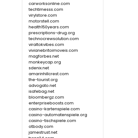
carworksonline.com
techtimesss.com
virylstore.com
motorstell.com
health150years.com
prescriptions-drug.org
technocrewsolution.com
viraltokvibes.com
vivianebritoimoveis.com
magforbes.net
monkeycap.org
sdenix.net
amarinhillcrest.com
the-tourist.org
advogato.net
isafebag.net
bloombergz.com
enterpriseboosts.com
casino-kartenspiele.com
casino-automatenspiele.org
casino-tischspiele.com
otbody.com
jamestrust.net