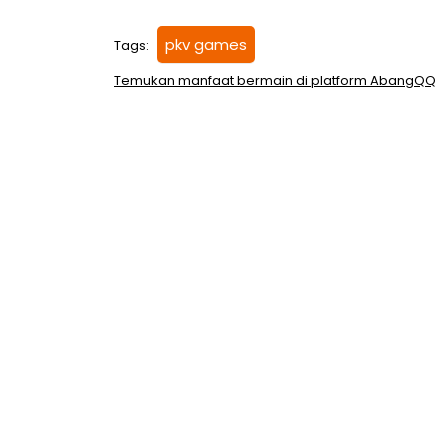
pkv games
Tags:
Post
Temukan manfaat bermain di platform AbangQQ
navigation