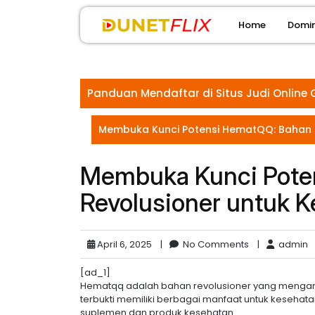
Skip
Home
Domi
to
content
Panduan Mendaftar di Situs Judi Onlin
Membuka Kunci Potensi HematQQ: Bahan R
Membuka Kunci Pote
Revolusioner untuk 
April 6, 2025
|
No Comments
|
admin
[ad_1]
Hematqq adalah bahan revolusioner yang mengambi
terbukti memiliki berbagai manfaat untuk keseha
suplemen dan produk kesehatan.