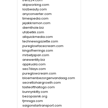
trenz24.com
skipworking.com
loizbeauty.com
anyconverter.com
timespedia.com
jejakkrismon.com
diemthole.biz
ufabetkk.com
allquickmedia.com
technewsgazette.com
pureglowfacecream.com
kingofherrings.com
mrbetjapan.com
anewentity.biz
appkuala.com
seo7days.com
pureglowcream.com
bloemenbezorgenvandaag.com
secrettohairgrowth.com
tasteofthaitogo.com
bunnynkitty.com
bezopasnik.org
fjmnxga.com
saigonstartransport.com