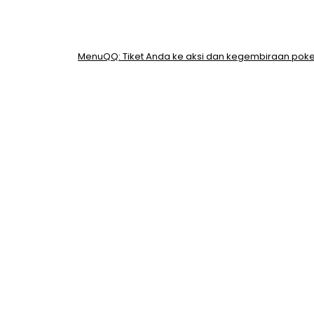
MenuQQ: Tiket Anda ke aksi dan kegembiraan poke