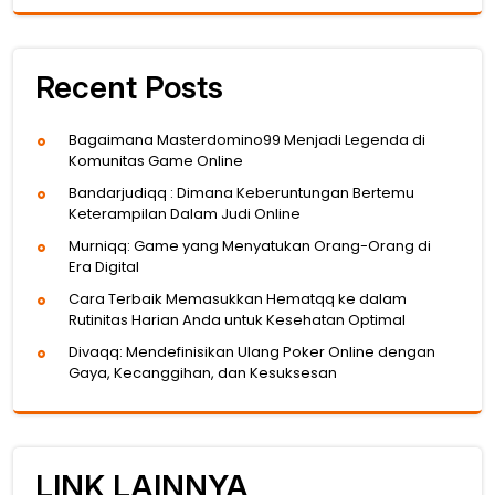
Recent Posts
Bagaimana Masterdomino99 Menjadi Legenda di
Komunitas Game Online
Bandarjudiqq : Dimana Keberuntungan Bertemu
Keterampilan Dalam Judi Online
Murniqq: Game yang Menyatukan Orang-Orang di
Era Digital
Cara Terbaik Memasukkan Hematqq ke dalam
Rutinitas Harian Anda untuk Kesehatan Optimal
Divaqq: Mendefinisikan Ulang Poker Online dengan
Gaya, Kecanggihan, dan Kesuksesan
LINK LAINNYA