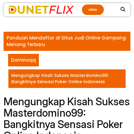
Skip
MENU
to
content
Panduan Mendaftar di Situs Judi Online Gampang
Menang Terbaru
Dominoqq
Mengungkap Kisah Sukses Masterdomino99:
Bangkitnya Sensasi Poker Online Indonesia
Mengungkap Kisah Sukses
Masterdomino99:
Bangkitnya Sensasi Poker