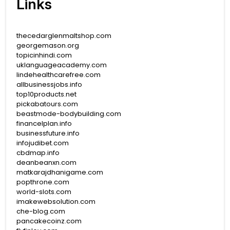
Links
thecedarglenmaltshop.com
georgemason.org
topicinhindi.com
uklanguageacademy.com
lindehealthcarefree.com
allbusinessjobs.info
top10products.net
pickabatours.com
beastmode-bodybuilding.com
financelplan.info
businessfuture.info
infojudibet.com
cbdmap.info
deanbeanxn.com
matkarajdhanigame.com
popthrone.com
world-slots.com
imakewebsolution.com
che-blog.com
pancakecoinz.com