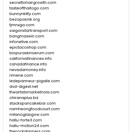
secrettohairgrowth.com
tasteofthaitogo.com
bunnynkitty.com
bezopasnik.org
fjmnxga.com
saigonstartransport.com
bangmaxwin.com
infonetive.com
epictacoshop.com
biopuraskinserum.com
californiafinances.info
canadafinance.info
nevadamoney.info
rimene.com
ledepanneur-pigalle.com
dvd-digest.net
theartistsmarketnola.com
chiranaplus.biz
stackspancakebar.com
namheongfoodcourt.com
milanoglasgow.com
hallu-forte3.com
hallu-motion24.com
therockskippers.com