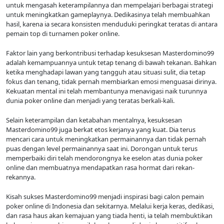
untuk mengasah keterampilannya dan mempelajari berbagai strategi
untuk meningkatkan gameplaynya. Dedikasinya telah membuahkan
hasil, karena ia secara konsisten menduduki peringkat teratas di antara
pemain top di turnamen poker online.
Faktor lain yang berkontribusi terhadap kesuksesan Masterdomino99
adalah kemampuannya untuk tetap tenang di bawah tekanan. Bahkan
ketika menghadapi lawan yang tangguh atau situasi sulit, dia tetap
fokus dan tenang, tidak pernah membiarkan emosi menguasai dirinya.
Kekuatan mental ini telah membantunya menavigasi naik turunnya
dunia poker online dan menjadi yang teratas berkali-kali.
Selain keterampilan dan ketabahan mentalnya, kesuksesan
Masterdomino99 juga berkat etos kerjanya yang kuat. Dia terus
mencari cara untuk meningkatkan permainannya dan tidak pernah
puas dengan level permainannya saat ini. Dorongan untuk terus
memperbaiki diri telah mendorongnya ke eselon atas dunia poker
online dan membuatnya mendapatkan rasa hormat dari rekan-
rekannya.
Kisah sukses Masterdomino99 menjadi inspirasi bagi calon pemain
poker online di Indonesia dan sekitarnya. Melalui kerja keras, dedikasi,
dan rasa haus akan kemajuan yang tiada henti, ia telah membuktikan