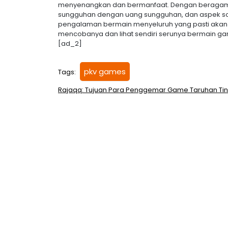
menyenangkan dan bermanfaat. Dengan beragam p
sungguhan dengan uang sungguhan, dan aspek so
pengalaman bermain menyeluruh yang pasti akan 
mencobanya dan lihat sendiri serunya bermain g
[ad_2]
pkv games
Tags:
Post
Rajaqq: Tujuan Para Penggemar Game Taruhan Tin
navigation