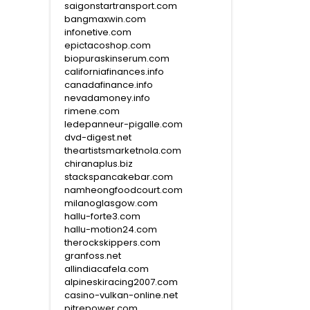
saigonstartransport.com
bangmaxwin.com
infonetive.com
epictacoshop.com
biopuraskinserum.com
californiafinances.info
canadafinance.info
nevadamoney.info
rimene.com
ledepanneur-pigalle.com
dvd-digest.net
theartistsmarketnola.com
chiranaplus.biz
stackspancakebar.com
namheongfoodcourt.com
milanoglasgow.com
hallu-forte3.com
hallu-motion24.com
therockskippers.com
granfoss.net
allindiacafela.com
alpineskiracing2007.com
casino-vulkan-online.net
pitrepower.com