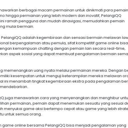
enawarkan berbagai macam permainan untuk dinikmati para pemain
mino hingga permainan yang lebih modern dan inovatif, PelangiQQ
b ini ramah pengguna dan mudah dinavigasi, memudahkan pemain
ng mulai bermain.
gan PelangiQQ adalah kegembiraan dan sensasi bermain melawan la
sional berpengalaman atau pemula, sifat kompetitif game online bisa
dengan kemampuan chatting dengan pemain lain secara real-time,
kan aspek sosial yang dapat membuat pengalaman bermain sema
uang memenangkan uang nyata melalui permainan mereka. Dengan b
miliki kesempatan untuk menguji keterampilan mereka melawan ora
Hal ini menambah tingkat kegembiraan ekstra pada pengalaman be
 mendebarkan.
ngiQQ juga menawarkan cara yang menyenangkan dan menghibur unt
ilihan permainan, pemain dapat menemukan sesuatu yang sesuai 
bih menyukai game aksi bertempo cepat atau game yang lebih strat
tu untuk semua orang.
in game online bersama PelangiQQ bisa menjadi pengalaman yang