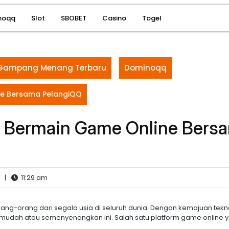
noqq
Slot
SBOBET
Casino
Togel
e Gampang Menang Terbaru
Dominoqq
ne Bersama PelangiQQ
n Bermain Game Online Bers
|
11:29 am
rang-orang dari segala usia di seluruh dunia. Dengan kemajuan tekn
emudah atau semenyenangkan ini. Salah satu platform game online 