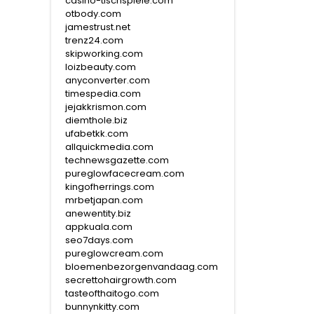
casino-tischspiele.com
otbody.com
jamestrust.net
trenz24.com
skipworking.com
loizbeauty.com
anyconverter.com
timespedia.com
jejakkrismon.com
diemthole.biz
ufabetkk.com
allquickmedia.com
technewsgazette.com
pureglowfacecream.com
kingofherrings.com
mrbetjapan.com
anewentity.biz
appkuala.com
seo7days.com
pureglowcream.com
bloemenbezorgenvandaag.com
secrettohairgrowth.com
tasteofthaitogo.com
bunnynkitty.com