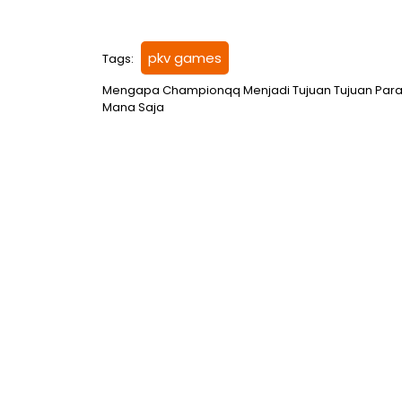
pkv games
Tags:
Post
Mengapa Championqq ​​Menjadi Tujuan Tujuan Par
Mana Saja
navigation