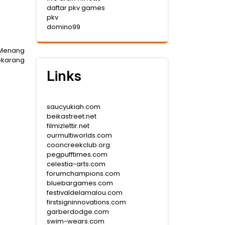
daftar pkv games
pkv
domino99
 Menang
ekarang
Links
saucyukiah.com
beikastreet.net
filmizlettir.net
ourmultiworlds.com
cooncreekclub.org
pegpufftimes.com
celestia-arts.com
forumchampions.com
bluebargames.com
festivaldelamalou.com
firstsigninnovations.com
garberdodge.com
swim-wears.com