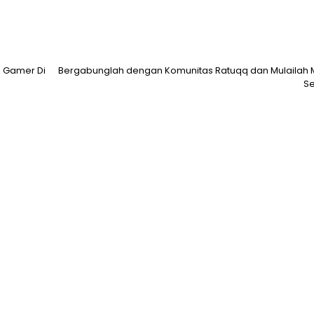
a Gamer Di
Bergabunglah dengan Komunitas Ratuqq dan Mulailah
S