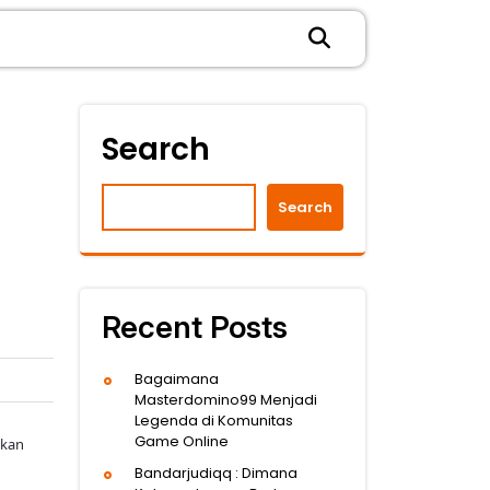
Search
Search
Recent Posts
Bagaimana
Masterdomino99 Menjadi
Legenda di Komunitas
Game Online
nkan
Bandarjudiqq : Dimana