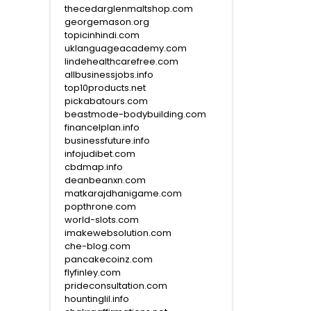
thecedarglenmaltshop.com
georgemason.org
topicinhindi.com
uklanguageacademy.com
lindehealthcarefree.com
allbusinessjobs.info
top10products.net
pickabatours.com
beastmode-bodybuilding.com
financelplan.info
businessfuture.info
infojudibet.com
cbdmap.info
deanbeanxn.com
matkarajdhanigame.com
popthrone.com
world-slots.com
imakewebsolution.com
che-blog.com
pancakecoinz.com
flyfinley.com
prideconsultation.com
hountinglil.info