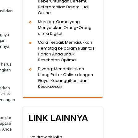
Keberuntungan Bertemu
Keterampilan Dalam Judi
il dari
Online
Murniqq: Game yang
Menyatukan Orang-Orang
di Era Digital
 gaya
gan.
Cara Terbaik Memasukkan
rinya
Hematqq ke dalam Rutinitas
Harian Anda untuk
Kesehatan Optimal
 harus
Divaqq: Mendefinisikan
angkah
Ulang Poker Online dengan
Gaya, Kecanggihan, dan
Kesuksesan
arkan
secara
menangan
LINK LAINNYA
an dari
aptasi
k, Anda
live draw hk lotto