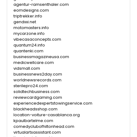
agentur-ramsenthaler.com
eomdesigns.com
triptrekker.info
gendxxi.net
motomasters.info
mycarzone.info
vibecasaconcepts.com
quantum24.info
quantenki.com
businessmagazineusa.com
medicwellcare.com
vidsmall.com
businessnews2day.com
worldnewsrecords.com
sterilepro24.com
solidtechbusiness.com
reviewcardgaming.com
experiencedexpertstowingservice.com
blackheadsshop.com
location-voiture-casablanca.org
kpaulbartelme.com
comedyclubofhiltonhead.com
virtualartsassistant.com