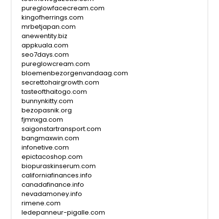
pureglowfacecream.com
kingofherrings.com
mrbetjapan.com
anewentity.biz
appkuala.com
seo7days.com
pureglowcream.com
bloemenbezorgenvandaag.com
secrettohairgrowth.com
tasteofthaitogo.com
bunnynkitty.com
bezopasnik.org
fjmnxga.com
saigonstartransport.com
bangmaxwin.com
infonetive.com
epictacoshop.com
biopuraskinserum.com
californiafinances.info
canadafinance.info
nevadamoney.info
rimene.com
ledepanneur-pigalle.com