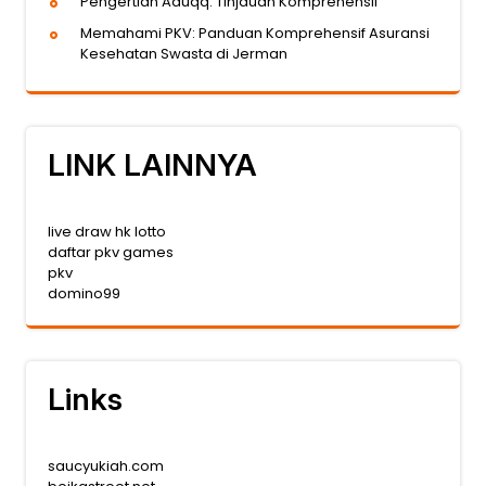
Pengertian Aduqq: Tinjauan Komprehensif
Memahami PKV: Panduan Komprehensif Asuransi
Kesehatan Swasta di Jerman
LINK LAINNYA
live draw hk lotto
daftar pkv games
pkv
domino99
Links
saucyukiah.com