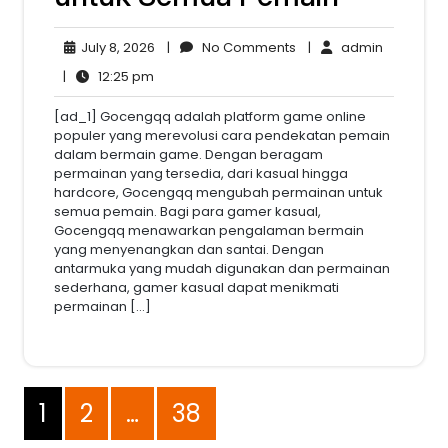
July
No
admin
July 8, 2026
|
No Comments
|
admin
8,
Comments
12:25
|
12:25 pm
2026
pm
[ad_1] Gocengqq adalah platform game online
populer yang merevolusi cara pendekatan pemain
dalam bermain game. Dengan beragam
permainan yang tersedia, dari kasual hingga
hardcore, Gocengqq mengubah permainan untuk
semua pemain. Bagi para gamer kasual,
Gocengqq menawarkan pengalaman bermain
yang menyenangkan dan santai. Dengan
antarmuka yang mudah digunakan dan permainan
sederhana, gamer kasual dapat menikmati
permainan […]
Posts
1
2
…
38
pagination