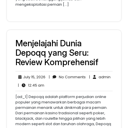
mengeksploitasi pemain […]
Menjelajahi Dunia
Depoqq yang Seru:
Review Komprehensif
July
No
admin
July 15, 2026
|
No Comments
|
admin
15,
Comments
12:45
|
12:45 am
2026
am
[ad_1] Depoqq adalah platform perjudian online
populer yang menawarkan berbagai macam
permainan menarik untuk dinikmati para pemain.
Dari permainan kasino tradisional seperti poker,
blackjack, dan roulette hingga pilihan yang lebih
modern seperti slot dan taruhan olahraga, Depoqq