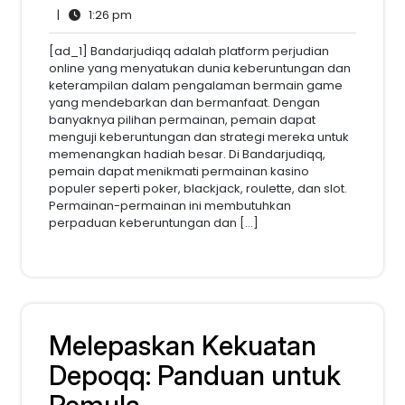
27,
Comments
1:26
|
1:26 pm
2026
pm
[ad_1] Bandarjudiqq adalah platform perjudian
online yang menyatukan dunia keberuntungan dan
keterampilan dalam pengalaman bermain game
yang mendebarkan dan bermanfaat. Dengan
banyaknya pilihan permainan, pemain dapat
menguji keberuntungan dan strategi mereka untuk
memenangkan hadiah besar. Di Bandarjudiqq,
pemain dapat menikmati permainan kasino
populer seperti poker, blackjack, roulette, dan slot.
Permainan-permainan ini membutuhkan
perpaduan keberuntungan dan […]
Melepaskan Kekuatan
Depoqq: Panduan untuk