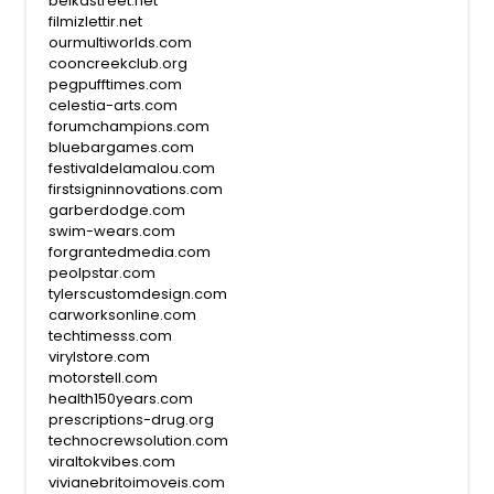
beikastreet.net
filmizlettir.net
ourmultiworlds.com
cooncreekclub.org
pegpufftimes.com
celestia-arts.com
forumchampions.com
bluebargames.com
festivaldelamalou.com
firstsigninnovations.com
garberdodge.com
swim-wears.com
forgrantedmedia.com
peolpstar.com
tylerscustomdesign.com
carworksonline.com
techtimesss.com
virylstore.com
motorstell.com
health150years.com
prescriptions-drug.org
technocrewsolution.com
viraltokvibes.com
vivianebritoimoveis.com