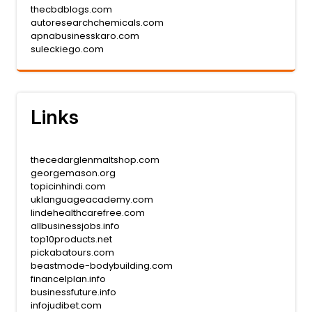
thecbdblogs.com
autoresearchchemicals.com
apnabusinesskaro.com
suleckiego.com
Links
thecedarglenmaltshop.com
georgemason.org
topicinhindi.com
uklanguageacademy.com
lindehealthcarefree.com
allbusinessjobs.info
top10products.net
pickabatours.com
beastmode-bodybuilding.com
financelplan.info
businessfuture.info
infojudibet.com