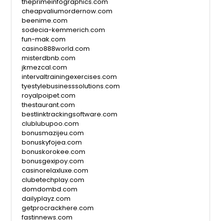
theprimeinfographics.com
cheapvaliumordernow.com
beenime.com
sodecia-kemmerich.com
fun-mak.com
casino888world.com
misterdbnb.com
jkmezcal.com
intervaltrainingexercises.com
tyestylebusinesssolutions.com
royalpoipet.com
thestaurant.com
bestlinktrackingsoftware.com
clublubupoo.com
bonusmazijeu.com
bonuskyfojea.com
bonuskorokee.com
bonusgexipoy.com
casinorelaxluxe.com
clubetechplay.com
domdombd.com
dailyplayz.com
getprocrackhere.com
fastinnews.com