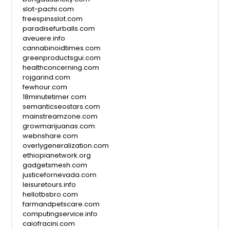
slot-pachi.com
freespinsslot.com
paradisefurballs.com
aveuere.info
cannabinoidtimes.com
greenproductsgui.com
healthconcerning.com
rojgarind.com
fewhour.com
18minutetimer.com
semanticseostars.com
mainstreamzone.com
growmarijuanas.com
webnshare.com
overlygeneralization.com
ethiopianetwork.org
gadgetsmesh.com
justicefornevada.com
leisuretours.info
hellotbsbro.com
farmandpetscare.com
computingservice.info
caiofracini.com