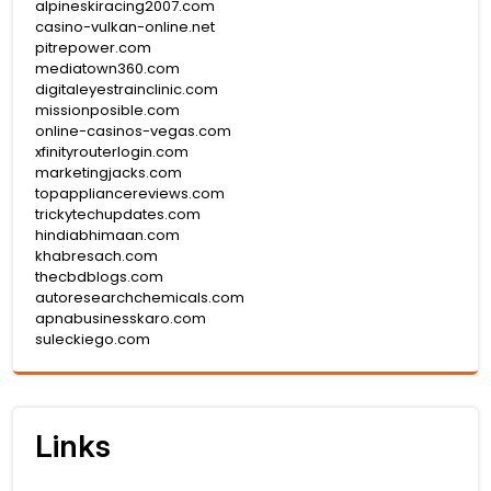
alpineskiracing2007.com
casino-vulkan-online.net
pitrepower.com
mediatown360.com
digitaleyestrainclinic.com
missionposible.com
online-casinos-vegas.com
xfinityrouterlogin.com
marketingjacks.com
topappliancereviews.com
trickytechupdates.com
hindiabhimaan.com
khabresach.com
thecbdblogs.com
autoresearchchemicals.com
apnabusinesskaro.com
suleckiego.com
Links