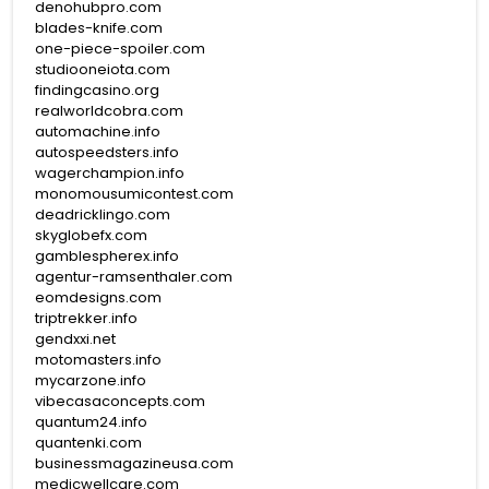
denohubpro.com
blades-knife.com
one-piece-spoiler.com
studiooneiota.com
findingcasino.org
realworldcobra.com
automachine.info
autospeedsters.info
wagerchampion.info
monomousumicontest.com
deadricklingo.com
skyglobefx.com
gamblespherex.info
agentur-ramsenthaler.com
eomdesigns.com
triptrekker.info
gendxxi.net
motomasters.info
mycarzone.info
vibecasaconcepts.com
quantum24.info
quantenki.com
businessmagazineusa.com
medicwellcare.com