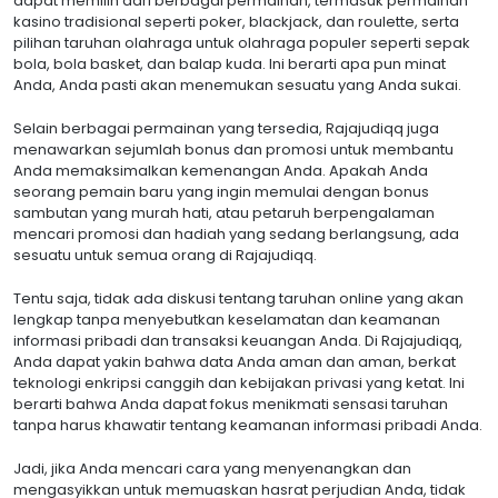
dapat memilih dari berbagai permainan, termasuk permainan
kasino tradisional seperti poker, blackjack, dan roulette, serta
pilihan taruhan olahraga untuk olahraga populer seperti sepak
bola, bola basket, dan balap kuda. Ini berarti apa pun minat
Anda, Anda pasti akan menemukan sesuatu yang Anda sukai.
Selain berbagai permainan yang tersedia, Rajajudiqq juga
menawarkan sejumlah bonus dan promosi untuk membantu
Anda memaksimalkan kemenangan Anda. Apakah Anda
seorang pemain baru yang ingin memulai dengan bonus
sambutan yang murah hati, atau petaruh berpengalaman
mencari promosi dan hadiah yang sedang berlangsung, ada
sesuatu untuk semua orang di Rajajudiqq.
Tentu saja, tidak ada diskusi tentang taruhan online yang akan
lengkap tanpa menyebutkan keselamatan dan keamanan
informasi pribadi dan transaksi keuangan Anda. Di Rajajudiqq,
Anda dapat yakin bahwa data Anda aman dan aman, berkat
teknologi enkripsi canggih dan kebijakan privasi yang ketat. Ini
berarti bahwa Anda dapat fokus menikmati sensasi taruhan
tanpa harus khawatir tentang keamanan informasi pribadi Anda.
Jadi, jika Anda mencari cara yang menyenangkan dan
mengasyikkan untuk memuaskan hasrat perjudian Anda, tidak