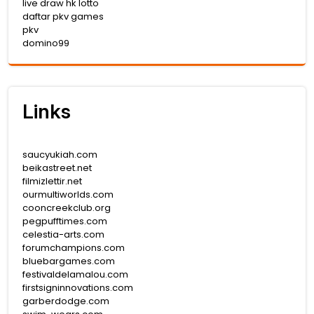
live draw hk lotto
daftar pkv games
pkv
domino99
Links
saucyukiah.com
beikastreet.net
filmizlettir.net
ourmultiworlds.com
cooncreekclub.org
pegpufftimes.com
celestia-arts.com
forumchampions.com
bluebargames.com
festivaldelamalou.com
firstsigninnovations.com
garberdodge.com