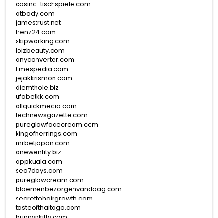
casino-tischspiele.com
otbody.com
jamestrust.net
trenz24.com
skipworking.com
loizbeauty.com
anyconverter.com
timespedia.com
jejakkrismon.com
diemthole.biz
ufabetkk.com
allquickmedia.com
technewsgazette.com
pureglowfacecream.com
kingofherrings.com
mrbetjapan.com
anewentity.biz
appkuala.com
seo7days.com
pureglowcream.com
bloemenbezorgenvandaag.com
secrettohairgrowth.com
tasteofthaitogo.com
bunnynkitty.com