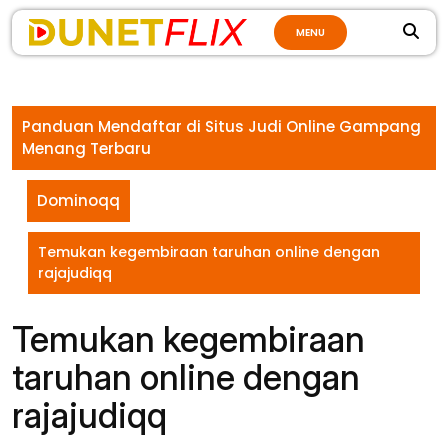
Skip
MENU
to
content
Panduan Mendaftar di Situs Judi Online Gampang
Menang Terbaru
Dominoqq
Temukan kegembiraan taruhan online dengan
rajajudiqq
Temukan kegembiraan
taruhan online dengan
rajajudiqq