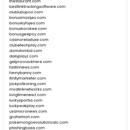
thestaurant.com
bestlinktrackingsoftware.com
clublubupoo.com
bonusmazijeu.com
bonuskyfojea.com
bonuskorokee.com
bonusgexipoy.com
casinorelaxluxe.com
clubetechplay.com
domdombd.com
dailyplayz.com
getprocrackhere.com
fastinnews.com
fannybanny.com
ifinitymarketer.com
jackpotkoning.com
modlinknetworks.com
longtimenewz.com
luckysportss.com
luckpeakplay.com
usamicronews.com
grofashion.com
pokemongoevolutioncalc.com
phishingbase.com