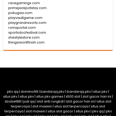
racegamings.com
primejackpotstay.com
pokugaa.com
playvaultgame.com
playgrandresorts.com
romsportal.com
sportsdocfestival.com
shestylestore.com
thingsiwontfinish.com
pkv qq
|
domino99
|
bandarqq pkv
|
bandarqq pkv
|
situs pkv
|
situs pkv
|
situs pkv
|
situs pkv games
|
x500 slot
|
slot gacor hari ini
|
sbobet88
|
judi qq
|
slot anti rungkat
|
slot gacor hari ini
|
situs slot
terpercaya
|
slot maxwin
|
situs slot terpercaya
|
situs slot
terpercaya
|
slot maxwin
|
situs slot gacor
|
situs pkv
|
pkv qq
|
pkv