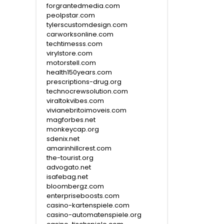
forgrantedmedia.com
peolpstar.com
tylerscustomdesign.com
carworksonline.com
techtimesss.com
virylstore.com
motorstell.com
health150years.com
prescriptions-drug.org
technocrewsolution.com
viraltokvibes.com
vivianebritoimoveis.com
magforbes.net
monkeycap.org
sdenix.net
amarinhillcrest.com
the-tourist.org
advogato.net
isafebag.net
bloombergz.com
enterpriseboosts.com
casino-kartenspiele.com
casino-automatenspiele.org