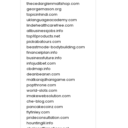
thecedarglenmaltshop.com
georgemason.org
topicinhindi.com
uklanguageacademy.com
lindehealthcarefree.com
allbusinessjobs.info
top10products.net
pickabatours.com
beastmode-bodybuilding.com
financelplan.info
businessfuture.info
infojudibet.com
cbdmap.info
deanbeanxn.com
matkarajdhanigame.com
popthrone.com
world-slots.com
imakewebsolution.com
che-blog.com
pancakecoinz.com
flyfinley.com
prideconsultation.com
hountinglil.info