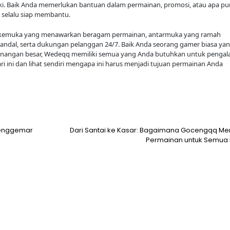
i. Baik Anda memerlukan bantuan dalam permainan, promosi, atau apa pun
selalu siap membantu.
erkemuka yang menawarkan beragam permainan, antarmuka yang ramah
ndal, serta dukungan pelanggan 24/7. Baik Anda seorang gamer biasa ya
menangan besar, Wedeqq memiliki semua yang Anda butuhkan untuk penga
 ini dan lihat sendiri mengapa ini harus menjadi tujuan permainan Anda
Penggemar
Dari Santai ke Kasar: Bagaimana Gocengqq M
Permainan untuk Semua