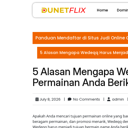
Skip
Home
Domi
to
content
Panduan Mendaftar di Situs Judi Onlin
5 Alasan Mengapa Wedeqq Harus Menjadi
5 Alasan Mengapa We
Permainan Anda Beri
July 8, 2026
|
No Comments
|
admin
Apakah Anda mencari tujuan permainan online yang b
beragam permainan, dan promosi menarik, Wedeqq denga
Wedeqq harus menjadi tujuan bermain game Anda beri