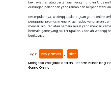
kekhawatiran atau pertanyaan yang mungkin Anda milik
dukungan pelanggan yang ramah dan berpengetahuan 
Kesimpulannya, Wedeqq adalah tujuan game online t
pengguna, promosi menarik, gameplay yang aman dan a
mencari hiburan atau pemain serius yang mencari ke
bermain game yang tak terlupakan. Cobalah Wedeqq hari
berikutnya.
pkv games
slot
Tags:
,
Post
Mengapa Wargaqq adalah Platform Pilihan bagi 
Game Online
navigation