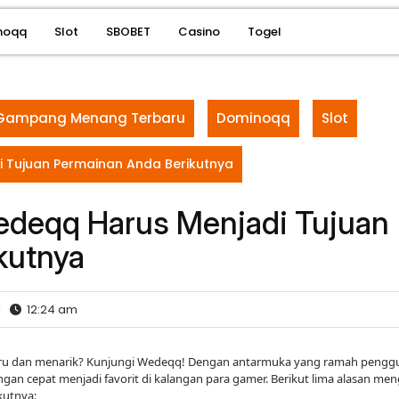
noqq
Slot
SBOBET
Casino
Togel
e Gampang Menang Terbaru
Dominoqq
Slot
 Tujuan Permainan Anda Berikutnya
deqq Harus Menjadi Tujuan
kutnya
|
12:24 am
aru dan menarik? Kunjungi Wedeqq! Dengan antarmuka yang ramah pengg
n cepat menjadi favorit di kalangan para gamer. Berikut lima alasan me
kutnya: