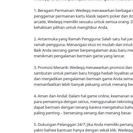
1. Beragam Permainan: Wedeqq menawarkan berbagai m
penggemar permainan kartu klasik seperti poker dan do
arcade, Wedeqq memiliki sesuatu untuk semua orang. 
kehabisan pilihan untuk menghibur Anda.
2. Antarmuka yang Ramah Pengguna: Salah satu hal ya
ramah pengguna. Menavigasi situs ini mudah dan intu
Baik Anda seorang gamer berpengalaman atau baru m
menikmati pengalaman bermain game yang lancar.
3. Promosi Menarik: Wedeqq menawarkan promosi dan
sambutan untuk pemain baru hingga hadiah loyalitas
dan menjadikan pengalaman bermain game Anda sema
memanfaatkan lebih banyak peluang untuk menang bes
4. Aman dan Andal: Dalam hal game online, keamanan 
para pemainnya dengan serius, menggunakan teknologi 
dapat bermain dengan tenang karena mengetahui bahw
paling penting – bersenang-senang dan menang besar.
5. Dukungan Pelanggan 24/7: Jika Anda memiliki pert
yakin bahwa bantuan hanya dengan sekali klik. Wede