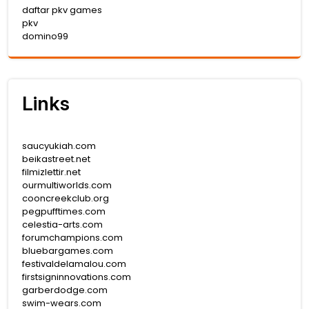
daftar pkv games
pkv
domino99
Links
saucyukiah.com
beikastreet.net
filmizlettir.net
ourmultiworlds.com
cooncreekclub.org
pegpufftimes.com
celestia-arts.com
forumchampions.com
bluebargames.com
festivaldelamalou.com
firstsigninnovations.com
garberdodge.com
swim-wears.com