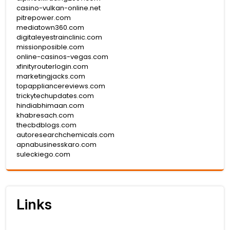
casino-vulkan-online.net
pitrepower.com
mediatown360.com
digitaleyestrainclinic.com
missionposible.com
online-casinos-vegas.com
xfinityrouterlogin.com
marketingjacks.com
topappliancereviews.com
trickytechupdates.com
hindiabhimaan.com
khabresach.com
thecbdblogs.com
autoresearchchemicals.com
apnabusinesskaro.com
suleckiego.com
Links