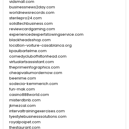
vidsmall.com
businessnews2day.com
worldnewsrecords.com
sterilepro24.com
solidtechbusiness.com
reviewcardgaming.com
experiencedexpertstowingservice.com
blackheadsshop.com
location-voiture-casablanca.org
kpaulbartelme.com
comedyclubofhiltonhead.com
virtualartsassistant.com
theprimeinfographics.com
cheapvaliumordernow.com
beenime.com
sodecia-kemmerich.com
fun-mak.com
casino888world.com
misterdbnb.com
jkmezcal.com
intervaltrainingexercises.com
tyestylebusinesssolutions.com
royalpoipet.com
thestaurant.com