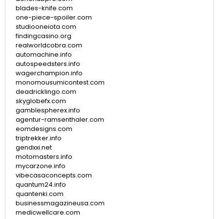
blades-knife.com
one-piece-spoiler.com
studiooneiota.com
findingcasino.org
realworldcobra.com
automachine.info
autospeedsters.info
wagerchampion.info
monomousumicontest.com
deadricklingo.com
skyglobefx.com
gamblespherex.info
agentur-ramsenthaler.com
eomdesigns.com
triptrekker.info
gendxxi.net
motomasters.info
mycarzone.info
vibecasaconcepts.com
quantum24.info
quantenki.com
businessmagazineusa.com
medicwellcare.com