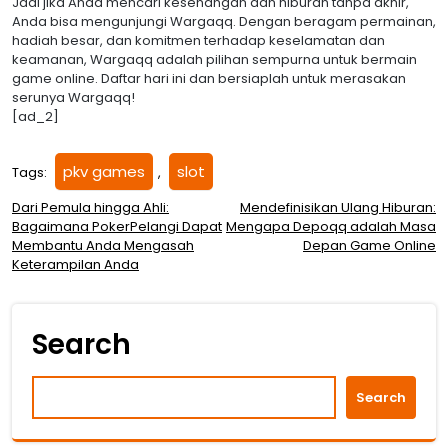
Jadi jika Anda mencari kesenangan dan hiburan tanpa akhir,
Anda bisa mengunjungi Wargaqq. Dengan beragam permainan,
hadiah besar, dan komitmen terhadap keselamatan dan
keamanan, Wargaqq adalah pilihan sempurna untuk bermain
game online. Daftar hari ini dan bersiaplah untuk merasakan
serunya Wargaqq!
[ad_2]
pkv games
slot
Tags:
,
Post
Dari Pemula hingga Ahli:
Mendefinisikan Ulang Hiburan:
Bagaimana PokerPelangi Dapat
Mengapa Depoqq adalah Masa
navigation
Membantu Anda Mengasah
Depan Game Online
Keterampilan Anda
Search
Search