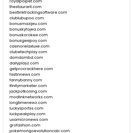
royalpoipet.com
thestaurant.com
bestlinktrackingsoftware.com
clublubupoo.com
bonusmazijeu.com
bonuskyfojea.com
bonuskorokee.com
bonusgexipoy.com
casinorelaxluxe.com
clubetechplay.com
domdombd.com
dailyplayz.com
getprocrackhere.com
fastinnews.com
fannybanny.com
ifinitymarketer.com
jackpotkoning.com
modlinknetworks.com
longtimenewz.com
luckysportss.com
luckpeakplay.com
usamicronews.com
grofashion.com
pokemongoevolutioncalc.com