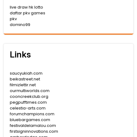
live draw hk lotto
daftar pkv games
pkv
domino99
Links
saucyukiah.com
beikastreet.net
filmizlettir.net
ourmultiworlds.com
cooncreekclub.org
pegpufftimes.com
celestia-arts.com
forumchampions.com
bluebargames.com
festivaldelamalou.com
firstsigninnovations.com