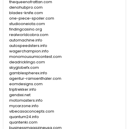
thequeenofrattan.com
denohubpro.com
blades-knife.com
one-piece-spoiler.com
studiooneiota.com
findingcasino.org
realworldcobra.com
automachine.info
autospeedsters.info
wagerchampion.info
monomousumicontest.com
deadricklingo.com
skyglobefx.com
gamblespherex.info
agentur-ramsenthaler.com
eomdesigns.com
triptrekker.info
gendxxi.net
motomasters.info
mycarzone.info
vibecasaconcepts.com
quantum24.info
quantenki.com
businessmagazineusa.com