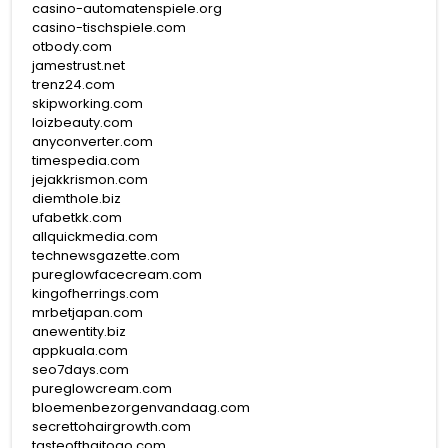
casino-automatenspiele.org
casino-tischspiele.com
otbody.com
jamestrust.net
trenz24.com
skipworking.com
loizbeauty.com
anyconverter.com
timespedia.com
jejakkrismon.com
diemthole.biz
ufabetkk.com
allquickmedia.com
technewsgazette.com
pureglowfacecream.com
kingofherrings.com
mrbetjapan.com
anewentity.biz
appkuala.com
seo7days.com
pureglowcream.com
bloemenbezorgenvandaag.com
secrettohairgrowth.com
tasteofthaitogo.com