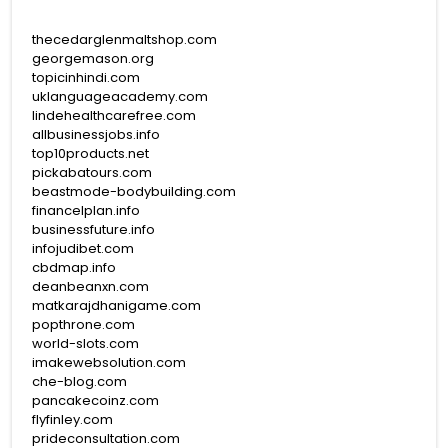
thecedarglenmaltshop.com
georgemason.org
topicinhindi.com
uklanguageacademy.com
lindehealthcarefree.com
allbusinessjobs.info
top10products.net
pickabatours.com
beastmode-bodybuilding.com
financelplan.info
businessfuture.info
infojudibet.com
cbdmap.info
deanbeanxn.com
matkarajdhanigame.com
popthrone.com
world-slots.com
imakewebsolution.com
che-blog.com
pancakecoinz.com
flyfinley.com
prideconsultation.com