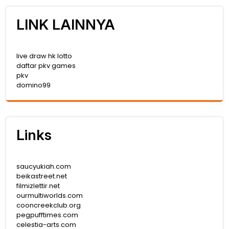
LINK LAINNYA
live draw hk lotto
daftar pkv games
pkv
domino99
Links
saucyukiah.com
beikastreet.net
filmizlettir.net
ourmultiworlds.com
cooncreekclub.org
pegpufftimes.com
celestia-arts.com