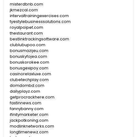
misterdbnb.com
jkmezcal.com
intervaltrainingexercises.com
tyestylebusinesssolutions.com
royalpoipet.com
thestaurant.com
bestlinktrackingsoftware.com
clublubupoo.com
bonusmazijeu.com
bonuskyfojea.com
bonuskorokee.com
bonusgexipoy.com
casinorelaxluxe.com
clubetechplay.com
domdombd.com
dailyplayz.com
getprocrackhere.com
fastinnews.com
fannybanny.com
ifinitymarketer.com
jackpotkoning.com
modlinknetworks.com
longtimenewz.com