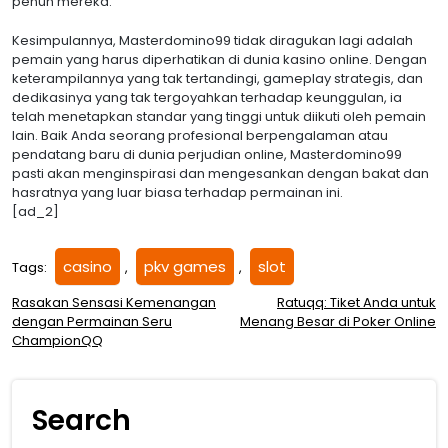
penuh mereka.
Kesimpulannya, Masterdomino99 tidak diragukan lagi adalah
pemain yang harus diperhatikan di dunia kasino online. Dengan
keterampilannya yang tak tertandingi, gameplay strategis, dan
dedikasinya yang tak tergoyahkan terhadap keunggulan, ia
telah menetapkan standar yang tinggi untuk diikuti oleh pemain
lain. Baik Anda seorang profesional berpengalaman atau
pendatang baru di dunia perjudian online, Masterdomino99
pasti akan menginspirasi dan mengesankan dengan bakat dan
hasratnya yang luar biasa terhadap permainan ini.
[ad_2]
casino
pkv games
slot
Tags:
,
,
Post
Rasakan Sensasi Kemenangan
Ratuqq: Tiket Anda untuk
dengan Permainan Seru
Menang Besar di Poker Online
navigation
ChampionQQ
Search