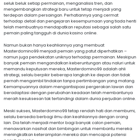
seluk beluk setiap permainan, menganalisis tren, dan
mengembangkan strategi baru untuk tetap menjadi yang
terdepan dalam persaingan. Perhatiannya yang cermat
terhadap detail dan pengejaran kesempurnaan yang tiada henti
telah membuatnya mendapatkan reputasi sebagai salah satu
pemain paling tangguh di dunia kasino online.
Namun bukan hanya keahliannya yang membuat
Masterdomino99 menjadi pemain yang patut diperhatikan –
namun juga pendekatan uniknya terhadap permainan. Meskipun
banyak pemain mengandalkan keberuntungan atau naluri untuk
memandu keputusan mereka, Masterdomino99 adalah ahli
strategi, selalu berpikir beberapa langkah ke depan dan tidak
pernah mengambil tindakan tanpa pertimbangan yang matang.
Kemampuannya dalam mengantisipasi pergerakan lawan dan
beradaptasi dengan perubahan keadaan telah membantunya
meraih kesuksesan tak tertandingi dalam dunia perjudian online.
Meski sukses, Masterdomino99 tetap rendah hati dan membumi,
selalu bersedia berbagi ilmu dan keahliannya dengan orang
lain. Dia telah menjadi mentor bagi banyak calon pemain,
menawarkan nasihat dan bimbingan untuk membantu mereka
meningkatkan keterampilan mereka dan mencapai potensi