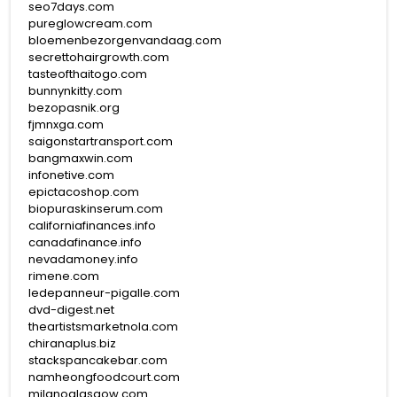
seo7days.com
pureglowcream.com
bloemenbezorgenvandaag.com
secrettohairgrowth.com
tasteofthaitogo.com
bunnynkitty.com
bezopasnik.org
fjmnxga.com
saigonstartransport.com
bangmaxwin.com
infonetive.com
epictacoshop.com
biopuraskinserum.com
californiafinances.info
canadafinance.info
nevadamoney.info
rimene.com
ledepanneur-pigalle.com
dvd-digest.net
theartistsmarketnola.com
chiranaplus.biz
stackspancakebar.com
namheongfoodcourt.com
milanoglasgow.com