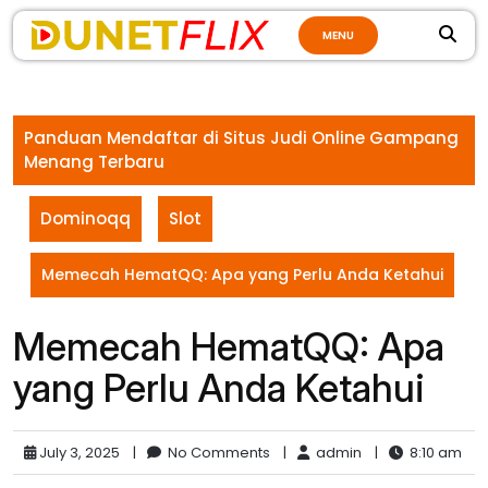
Skip
MENU
to
content
Panduan Mendaftar di Situs Judi Online Gampang
Menang Terbaru
Dominoqq
Slot
Memecah HematQQ: Apa yang Perlu Anda Ketahui
Memecah HematQQ: Apa
yang Perlu Anda Ketahui
July 3, 2025
|
No Comments
|
admin
|
8:10 am