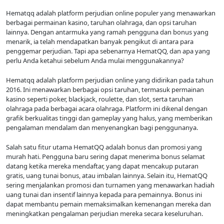
Hematqq adalah platform perjudian online populer yang menawarkan
berbagai permainan kasino, taruhan olahraga, dan opsi taruhan
lainnya. Dengan antarmuka yang ramah pengguna dan bonus yang
menarik, ia telah mendapatkan banyak pengikut di antara para
penggemar perjudian. Tapi apa sebenarnya HematQQ, dan apa yang
perlu Anda ketahui sebelum Anda mulai menggunakannya?
Hematqq adalah platform perjudian online yang didirikan pada tahun
2016. Ini menawarkan berbagai opsi taruhan, termasuk permainan
kasino seperti poker, blackjack, roulette, dan slot, serta taruhan
olahraga pada berbagai acara olahraga. Platform ini dikenal dengan
grafik berkualitas tinggi dan gameplay yang halus, yang memberikan
pengalaman mendalam dan menyenangkan bagi penggunanya.
Salah satu fitur utama HematQQ adalah bonus dan promosi yang
murah hati. Pengguna baru sering dapat menerima bonus selamat
datang ketika mereka mendaftar, yang dapat mencakup putaran
gratis, uang tunai bonus, atau imbalan lainnya. Selain itu, HematQQ
sering menjalankan promosi dan turnamen yang menawarkan hadiah
uang tunai dan insentif lainnya kepada para pemainnya. Bonus ini
dapat membantu pemain memaksimalkan kemenangan mereka dan
meningkatkan pengalaman perjudian mereka secara keseluruhan.