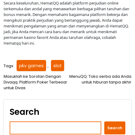
Secara keseluruhan, HematQQ adalah platform perjudian online
terkemuka dan andal yang menawarkan berbagai pilihan taruhan dan
bonus menarik. Dengan memahami bagaimana platform bekerja dan
mengikuti praktik perjudian yang bertanggung jawab, Anda dapat
menikmati pengalaman yang aman dan menyenangkan di HematQQ.
Jadi, jika Anda mencari cara baru dan menarik untuk menikmati
permainan kasino favorit Anda atau taruhan olahraga, cobalah
Hematqq hari ini.
pkv games
slot
Tags:
,
Post
Masuklah ke Sorotan Dengan
MenuQQ: Toko serba ada Anda
Divaqq: Platform Poker Terbesar
untuk hiburan tanpa akhir
navigation
untuk Divas
Search
Search