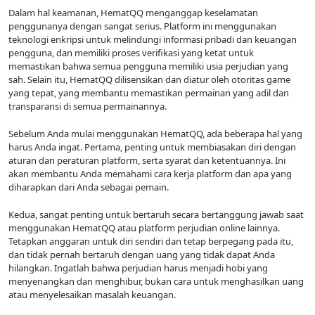
Dalam hal keamanan, HematQQ menganggap keselamatan
penggunanya dengan sangat serius. Platform ini menggunakan
teknologi enkripsi untuk melindungi informasi pribadi dan keuangan
pengguna, dan memiliki proses verifikasi yang ketat untuk
memastikan bahwa semua pengguna memiliki usia perjudian yang
sah. Selain itu, HematQQ dilisensikan dan diatur oleh otoritas game
yang tepat, yang membantu memastikan permainan yang adil dan
transparansi di semua permainannya.
Sebelum Anda mulai menggunakan HematQQ, ada beberapa hal yang
harus Anda ingat. Pertama, penting untuk membiasakan diri dengan
aturan dan peraturan platform, serta syarat dan ketentuannya. Ini
akan membantu Anda memahami cara kerja platform dan apa yang
diharapkan dari Anda sebagai pemain.
Kedua, sangat penting untuk bertaruh secara bertanggung jawab saat
menggunakan HematQQ atau platform perjudian online lainnya.
Tetapkan anggaran untuk diri sendiri dan tetap berpegang pada itu,
dan tidak pernah bertaruh dengan uang yang tidak dapat Anda
hilangkan. Ingatlah bahwa perjudian harus menjadi hobi yang
menyenangkan dan menghibur, bukan cara untuk menghasilkan uang
atau menyelesaikan masalah keuangan.