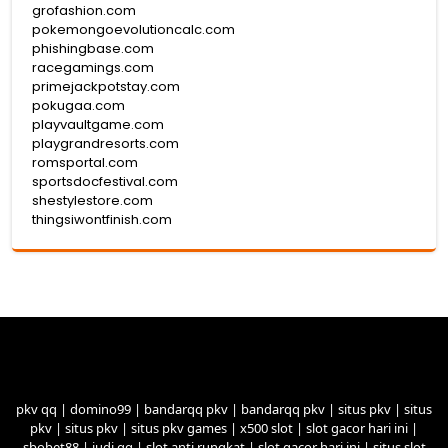
grofashion.com
pokemongoevolutioncalc.com
phishingbase.com
racegamings.com
primejackpotstay.com
pokugaa.com
playvaultgame.com
playgrandresorts.com
romsportal.com
sportsdocfestival.com
shestylestore.com
thingsiwontfinish.com
pkv qq
|
domino99
|
bandarqq pkv
|
bandarqq pkv
|
situs pkv
|
situs
pkv
|
situs pkv
|
situs pkv games
|
x500 slot
|
slot gacor hari ini
|
sbobet88
|
judi qq
|
slot anti rungkat
|
slot gacor hari ini
|
situs slot