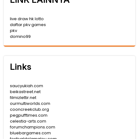
live draw hk lotto
daftar pkv games
pkv
domino99
Links
saucyukiah.com
beikastreet.net
filmizlettir.net
ourmultiworlds.com
cooncreekclub.org
pegpufftimes.com
celestia-arts.com
forumchampions.com
bluebargames.com
festivaldelamalou.com