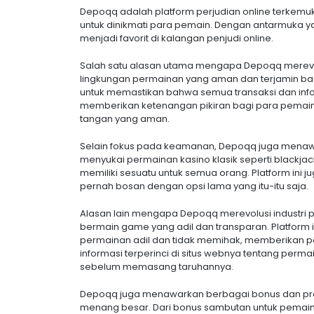
Depoqq adalah platform perjudian online terkem
untuk dinikmati para pemain. Dengan antarmuka 
menjadi favorit di kalangan penjudi online.
Salah satu alasan utama mengapa Depoqq merevol
lingkungan permainan yang aman dan terjamin bag
untuk memastikan bahwa semua transaksi dan info
memberikan ketenangan pikiran bagi para pemain
tangan yang aman.
Selain fokus pada keamanan, Depoqq juga menawa
menyukai permainan kasino klasik seperti blackjac
memiliki sesuatu untuk semua orang. Platform ini 
pernah bosan dengan opsi lama yang itu-itu saja.
Alasan lain mengapa Depoqq merevolusi industri
bermain game yang adil dan transparan. Platfor
permainan adil dan tidak memihak, memberikan p
informasi terperinci di situs webnya tentang pe
sebelum memasang taruhannya.
Depoqq juga menawarkan berbagai bonus dan pro
menang besar. Dari bonus sambutan untuk pemain 