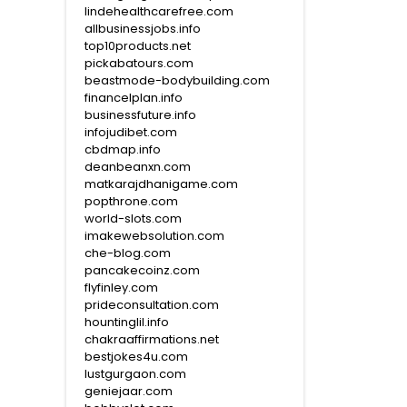
lindehealthcarefree.com
allbusinessjobs.info
top10products.net
pickabatours.com
beastmode-bodybuilding.com
financelplan.info
businessfuture.info
infojudibet.com
cbdmap.info
deanbeanxn.com
matkarajdhanigame.com
popthrone.com
world-slots.com
imakewebsolution.com
che-blog.com
pancakecoinz.com
flyfinley.com
prideconsultation.com
hountinglil.info
chakraaffirmations.net
bestjokes4u.com
lustgurgaon.com
geniejaar.com