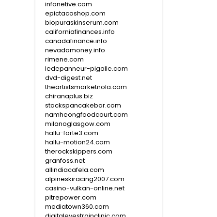
infonetive.com
epictacoshop.com
biopuraskinserum.com
californiafinances.info
canadafinance.info
nevadamoney.info
rimene.com
ledepanneur-pigalle.com
dvd-digest.net
theartistsmarketnola.com
chiranaplus.biz
stackspancakebar.com
namheongfoodcourt.com
milanoglasgow.com
hallu-forte3.com
hallu-motion24.com
therockskippers.com
granfoss.net
allindiacafela.com
alpineskiracing2007.com
casino-vulkan-online.net
pitrepower.com
mediatown360.com
digitaleyestrainclinic.com