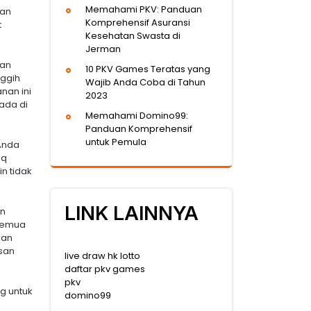
Memahami PKV: Panduan
han
Komprehensif Asuransi
t
Kesehatan Swasta di
Jerman
kan
10 PKV Games Teratas yang
nggih
Wajib Anda Coba di Tahun
nan ini
2023
ada di
Memahami Domino99:
Panduan Komprehensif
untuk Pemula
Anda
qq
n tidak
LINK LAINNYA
an
 semua
kan
usan
live draw hk lotto
daftar pkv games
pkv
g untuk
domino99