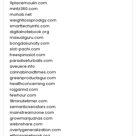
11placemoulin.com
mintz360.com
mohob.net
weightlossprodigy.com
smarttechyinfo.com
digitalnotebook.org
maxualguru.com
bongdasuncity.com
slot-pachi.com
freespinsslot.com
paradisefurballs.com
aveuere.info
cannabinoidtimes.com
greenproductsgui.com
healthconcerning.com
rojgarind.com
fewhour.com
18minutetimer.com
semanticseostars.com
mainstreamzone.com
growmarijuanas.com
webnshare.com
overlygeneralization.com
ethiopianetwork.org