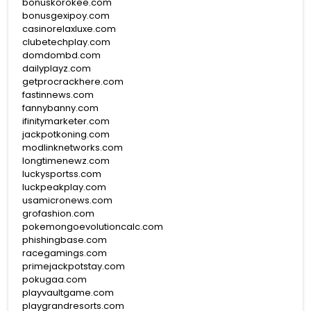
bonuskorokee.com
bonusgexipoy.com
casinorelaxluxe.com
clubetechplay.com
domdombd.com
dailyplayz.com
getprocrackhere.com
fastinnews.com
fannybanny.com
ifinitymarketer.com
jackpotkoning.com
modlinknetworks.com
longtimenewz.com
luckysportss.com
luckpeakplay.com
usamicronews.com
grofashion.com
pokemongoevolutioncalc.com
phishingbase.com
racegamings.com
primejackpotstay.com
pokugaa.com
playvaultgame.com
playgrandresorts.com