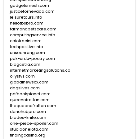
gadgetsmesh.com
justicefornevada.com
leisuretours.info
hellotbsbro.com
farmandpetscare.com
computingservice.info
caiofracini.com
techpositive.info
unseonrang.com
pak-urdu-poetry.com
blogcetra.com
internetmarketingsolutions.co
ollystvs.com
globalnewscx.com
dogslives.com
pdfbookplanet.com
queenofrattan.com
thequeenofrattan.com
denohubpro.com
blades-knife.com
one-piece-spoiler.com
studiooneiota.com
findingcasino.org