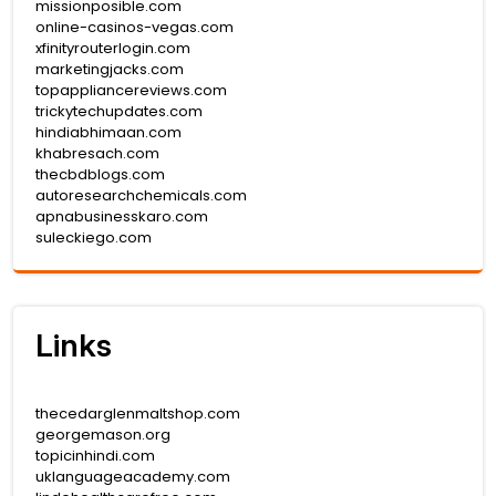
missionposible.com
online-casinos-vegas.com
xfinityrouterlogin.com
marketingjacks.com
topappliancereviews.com
trickytechupdates.com
hindiabhimaan.com
khabresach.com
thecbdblogs.com
autoresearchchemicals.com
apnabusinesskaro.com
suleckiego.com
Links
thecedarglenmaltshop.com
georgemason.org
topicinhindi.com
uklanguageacademy.com