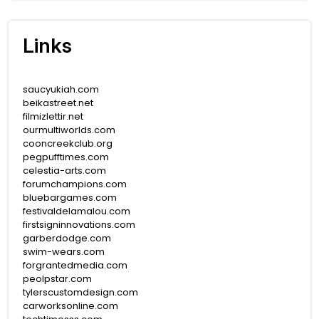
Links
saucyukiah.com
beikastreet.net
filmizlettir.net
ourmultiworlds.com
cooncreekclub.org
pegpufftimes.com
celestia-arts.com
forumchampions.com
bluebargames.com
festivaldelamalou.com
firstsigninnovations.com
garberdodge.com
swim-wears.com
forgrantedmedia.com
peolpstar.com
tylerscustomdesign.com
carworksonline.com