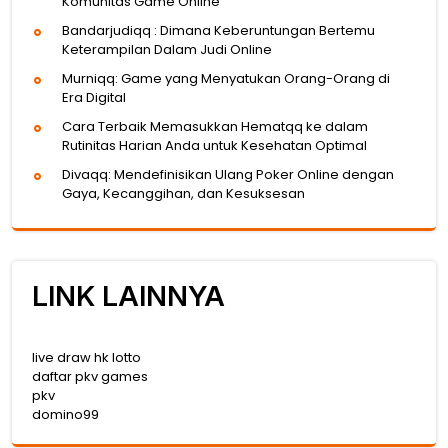
Komunitas Game Online
Bandarjudiqq : Dimana Keberuntungan Bertemu
Keterampilan Dalam Judi Online
Murniqq: Game yang Menyatukan Orang-Orang di
Era Digital
Cara Terbaik Memasukkan Hematqq ke dalam
Rutinitas Harian Anda untuk Kesehatan Optimal
Divaqq: Mendefinisikan Ulang Poker Online dengan
Gaya, Kecanggihan, dan Kesuksesan
LINK LAINNYA
live draw hk lotto
daftar pkv games
pkv
domino99