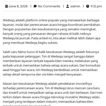
June 8, 2026
|
No Comments
|
admin
|
11:12 pm
Wedeqq adalah platform online populer yang menawarkan berbagai
layanan, mulai dari perencanaan acara hingga koordinasi pernikahan.
Dengan popularitas dan kesuksesannya yang semakin meningkat,
banyak orang yang penasaran dengan rahasia di balik naiknya
Wedeqq ke puncak. Pada artikel ini, kita akan melihat lebih dalam apa
yang membuat Wedeqq begitu sukses.
Salah satu faktor kunci di balik kesuksesan Wedeqq adalah fokusnya
pada kepuasan pelanggan. Tim di Wedeqq sangat bangga dalam
memberikan layanan terbaik kepada klien mereka, melakukan yang
terbaik untuk memastikan bahwa setiap acara sukses. Dari konsultasi
awal hingga hari acara, tim Wedeqq berdedikasi untuk memastikan
setiap detail sempurna dan visi klien menjadi kenyataan.
Alasan lain kesuksesan Wedeqq adalah pendekatan inovatifnya
terhadap perencanaan acara. Tim di Wedeqq terus mencari cara baru
dan kreatif untuk menjadikan setiap acara unik dan berkesan. Dari tren
terkini dalam desain acara hingga teknologi mutakhir, Wedeqq selalu
menjadi yang terdepan dalam industri, memastikan bahwa klien