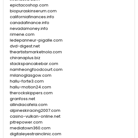
epictacoshop.com
biopuraskinserum.com
californiafinances.info
canadafinance.info
nevadamoney.info
rimene.com
ledepanneur-pigalle.com
dvd-digest.net
theartistsmarketnola.com
chiranaplus.biz
stackspancakebar.com
namheongfoodcourt.com
milanoglasgow.com
hallu-forte3.com
hallu-motion24.com
therockskippers.com
granfoss.net
allindiacafela.com
alpineskiracing2007.com
casino-vulkan-online.net
pitrepower.com
mediatown360.com
digitaleyestrainclinic.com