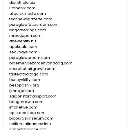
diemthole.biz
ufabetkk.com
allquickmedia.com
technewsgazette.com
pureglowfacecream.com
kingofherrings.com
mrbetjapan.com
anewentity.biz
appkuala.com
seo7days.com
pureglowcream.com
bloemenbezorgenvandaag.com
secrettohairgrowth.com
tasteofthaitogo.com
bunnynkitty.com
bezopasnik.org
fjmnxga.com
saigonstartransport.com
bangmaxwin.com
infonetive.com
epictacoshop.com
biopuraskinserum.com
californiafinances.info
canadafinance.info