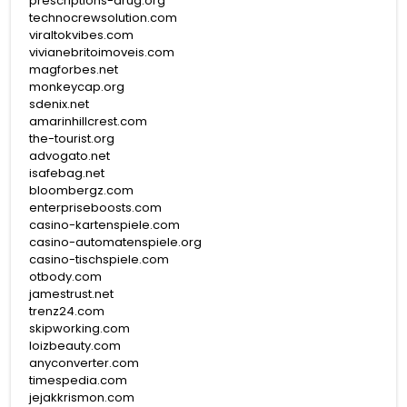
prescriptions-drug.org
technocrewsolution.com
viraltokvibes.com
vivianebritoimoveis.com
magforbes.net
monkeycap.org
sdenix.net
amarinhillcrest.com
the-tourist.org
advogato.net
isafebag.net
bloombergz.com
enterpriseboosts.com
casino-kartenspiele.com
casino-automatenspiele.org
casino-tischspiele.com
otbody.com
jamestrust.net
trenz24.com
skipworking.com
loizbeauty.com
anyconverter.com
timespedia.com
jejakkrismon.com