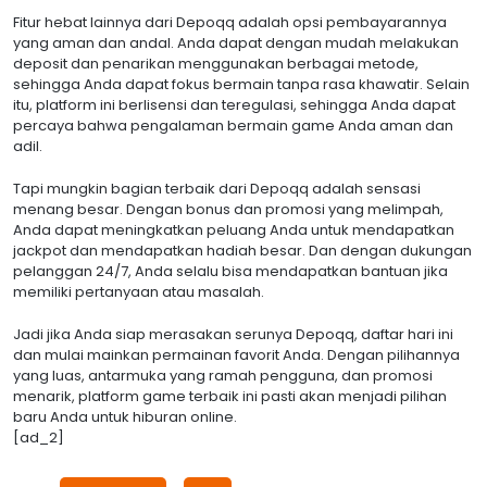
Fitur hebat lainnya dari Depoqq adalah opsi pembayarannya
yang aman dan andal. Anda dapat dengan mudah melakukan
deposit dan penarikan menggunakan berbagai metode,
sehingga Anda dapat fokus bermain tanpa rasa khawatir. Selain
itu, platform ini berlisensi dan teregulasi, sehingga Anda dapat
percaya bahwa pengalaman bermain game Anda aman dan
adil.
Tapi mungkin bagian terbaik dari Depoqq adalah sensasi
menang besar. Dengan bonus dan promosi yang melimpah,
Anda dapat meningkatkan peluang Anda untuk mendapatkan
jackpot dan mendapatkan hadiah besar. Dan dengan dukungan
pelanggan 24/7, Anda selalu bisa mendapatkan bantuan jika
memiliki pertanyaan atau masalah.
Jadi jika Anda siap merasakan serunya Depoqq, daftar hari ini
dan mulai mainkan permainan favorit Anda. Dengan pilihannya
yang luas, antarmuka yang ramah pengguna, dan promosi
menarik, platform game terbaik ini pasti akan menjadi pilihan
baru Anda untuk hiburan online.
[ad_2]