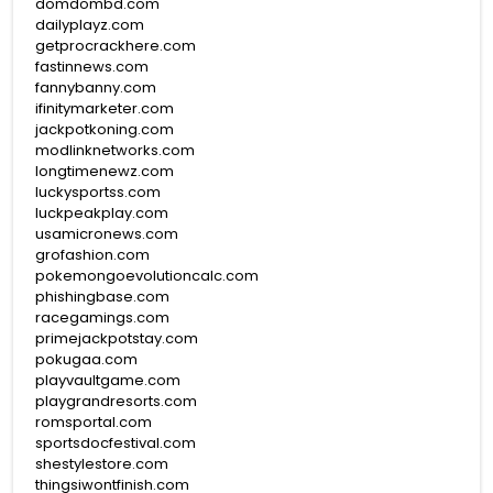
domdombd.com
dailyplayz.com
getprocrackhere.com
fastinnews.com
fannybanny.com
ifinitymarketer.com
jackpotkoning.com
modlinknetworks.com
longtimenewz.com
luckysportss.com
luckpeakplay.com
usamicronews.com
grofashion.com
pokemongoevolutioncalc.com
phishingbase.com
racegamings.com
primejackpotstay.com
pokugaa.com
playvaultgame.com
playgrandresorts.com
romsportal.com
sportsdocfestival.com
shestylestore.com
thingsiwontfinish.com