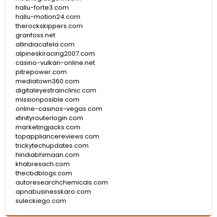
hallu-forte3.com
hallu-motion24.com
therockskippers.com
granfoss.net
allindiacafela.com
alpineskiracing2007.com
casino-vulkan-online.net
pitrepower.com
mediatown360.com
digitaleyestrainclinic.com
missionposible.com
online-casinos-vegas.com
xfinityrouterlogin.com
marketingjacks.com
topappliancereviews.com
trickytechupdates.com
hindiabhimaan.com
khabresach.com
thecbdblogs.com
autoresearchchemicals.com
apnabusinesskaro.com
suleckiego.com