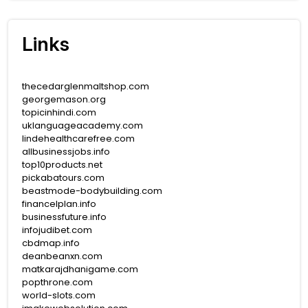
Links
thecedarglenmaltshop.com
georgemason.org
topicinhindi.com
uklanguageacademy.com
lindehealthcarefree.com
allbusinessjobs.info
top10products.net
pickabatours.com
beastmode-bodybuilding.com
financelplan.info
businessfuture.info
infojudibet.com
cbdmap.info
deanbeanxn.com
matkarajdhanigame.com
popthrone.com
world-slots.com