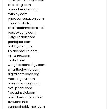
imakewebsolution.com
che-blog.com
pancakecoinz.com
flyfinley.com
prideconsultation.com
hountinglil.info
chakraaffirmations.net
bestjokes4u.com
lustgurgaon.com
geniejaar.com
bobbyslot.com
11placemoulin.com
mintz360.com
mohob.net
weightlossprodigy.com
smarttechyinfo.com
digitalnotebook.org
maxualguru.com
bongdasuncity.com
slot-pachi.com
freespinsslot.com
paradisefurballs.com
aveuere.info
cannabinoidtimes.com