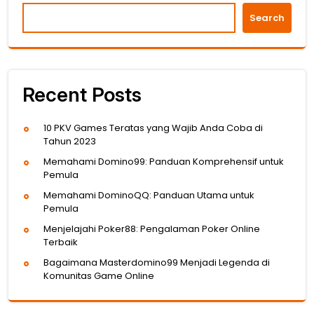
Search
Recent Posts
10 PKV Games Teratas yang Wajib Anda Coba di
Tahun 2023
Memahami Domino99: Panduan Komprehensif untuk
Pemula
Memahami DominoQQ: Panduan Utama untuk
Pemula
Menjelajahi Poker88: Pengalaman Poker Online
Terbaik
Bagaimana Masterdomino99 Menjadi Legenda di
Komunitas Game Online