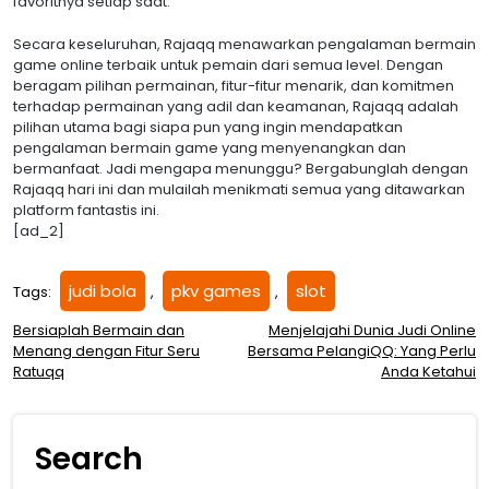
favoritnya setiap saat.
Secara keseluruhan, Rajaqq menawarkan pengalaman bermain
game online terbaik untuk pemain dari semua level. Dengan
beragam pilihan permainan, fitur-fitur menarik, dan komitmen
terhadap permainan yang adil dan keamanan, Rajaqq adalah
pilihan utama bagi siapa pun yang ingin mendapatkan
pengalaman bermain game yang menyenangkan dan
bermanfaat. Jadi mengapa menunggu? Bergabunglah dengan
Rajaqq hari ini dan mulailah menikmati semua yang ditawarkan
platform fantastis ini.
[ad_2]
judi bola
pkv games
slot
Tags:
,
,
Post
Bersiaplah Bermain dan
Menjelajahi Dunia Judi Online
Menang dengan Fitur Seru
Bersama PelangiQQ: Yang Perlu
navigation
Ratuqq
Anda Ketahui
Search