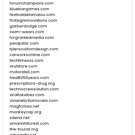
forumchampions.com
bluebargames.com
festivaldelamalou.com
firstsigninnovations.com
garberdodge.com
swim-wears.com
forgrantedmedia.com
peolpstar.com
tylerscustomdesign.com
carworksonline.com
techtimesss.com
virylstore.com
motorstell.com
health150years.com
prescriptions-drug.org
technocrewsolution.com
viraltokvibes.com
vivianebritoimoveis.com
magforbes.net
monkeycap.org
sdenix.net
amarinhillcrest.com
the-tourist.org
advogato.net