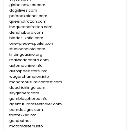
globalnewscx.com
dogslives.com
pdfbookplanet.com
queenofrattan.com
thequeenofrattan.com
denohubpro.com
blades-knife.com
one-piece-spoiler.com
studiooneiota.com
findingcasino.org
realworldcobra.com
automachine.info
autospeedsters.info
wagerchampion.info
monomousumicontest.com
deadricklingo.com
skyglobefx.com
gamblespherex.info
agentur-ramsenthaler.com
eomdesigns.com
triptrekker.info
gendxxi.net
motomasters.info