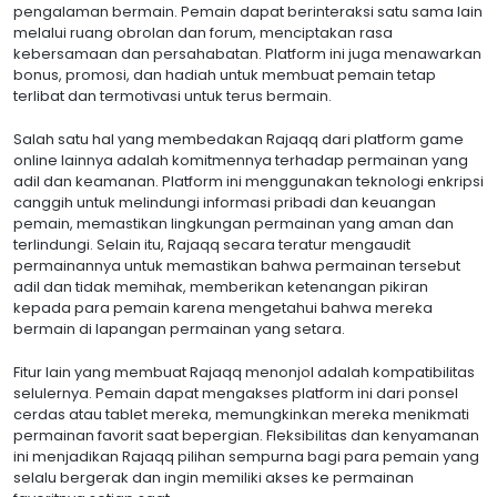
pengalaman bermain. Pemain dapat berinteraksi satu sama lain
melalui ruang obrolan dan forum, menciptakan rasa
kebersamaan dan persahabatan. Platform ini juga menawarkan
bonus, promosi, dan hadiah untuk membuat pemain tetap
terlibat dan termotivasi untuk terus bermain.
Salah satu hal yang membedakan Rajaqq dari platform game
online lainnya adalah komitmennya terhadap permainan yang
adil dan keamanan. Platform ini menggunakan teknologi enkripsi
canggih untuk melindungi informasi pribadi dan keuangan
pemain, memastikan lingkungan permainan yang aman dan
terlindungi. Selain itu, Rajaqq secara teratur mengaudit
permainannya untuk memastikan bahwa permainan tersebut
adil dan tidak memihak, memberikan ketenangan pikiran
kepada para pemain karena mengetahui bahwa mereka
bermain di lapangan permainan yang setara.
Fitur lain yang membuat Rajaqq menonjol adalah kompatibilitas
selulernya. Pemain dapat mengakses platform ini dari ponsel
cerdas atau tablet mereka, memungkinkan mereka menikmati
permainan favorit saat bepergian. Fleksibilitas dan kenyamanan
ini menjadikan Rajaqq pilihan sempurna bagi para pemain yang
selalu bergerak dan ingin memiliki akses ke permainan