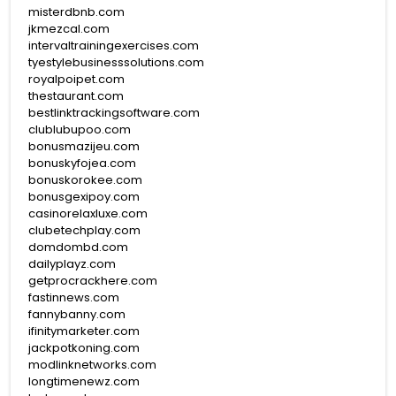
misterdbnb.com
jkmezcal.com
intervaltrainingexercises.com
tyestylebusinesssolutions.com
royalpoipet.com
thestaurant.com
bestlinktrackingsoftware.com
clublubupoo.com
bonusmazijeu.com
bonuskyfojea.com
bonuskorokee.com
bonusgexipoy.com
casinorelaxluxe.com
clubetechplay.com
domdombd.com
dailyplayz.com
getprocrackhere.com
fastinnews.com
fannybanny.com
ifinitymarketer.com
jackpotkoning.com
modlinknetworks.com
longtimenewz.com