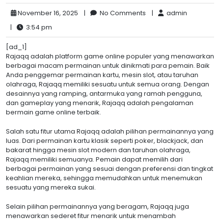
November 16, 2025
|
No Comments
|
admin
|
3:54 pm
[ad_1]
Rajaqq adalah platform game online populer yang menawarkan
berbagai macam permainan untuk dinikmati para pemain. Baik
Anda penggemar permainan kartu, mesin slot, atau taruhan
olahraga, Rajaqq memiliki sesuatu untuk semua orang. Dengan
desainnya yang ramping, antarmuka yang ramah pengguna,
dan gameplay yang menarik, Rajaqq adalah pengalaman
bermain game online terbaik.
Salah satu fitur utama Rajaqq adalah pilihan permainannya yang
luas. Dari permainan kartu klasik seperti poker, blackjack, dan
bakarat hingga mesin slot modern dan taruhan olahraga,
Rajaqq memiliki semuanya. Pemain dapat memilih dari
berbagai permainan yang sesuai dengan preferensi dan tingkat
keahlian mereka, sehingga memudahkan untuk menemukan
sesuatu yang mereka sukai.
Selain pilihan permainannya yang beragam, Rajaqq juga
menawarkan sederet fitur menarik untuk menambah