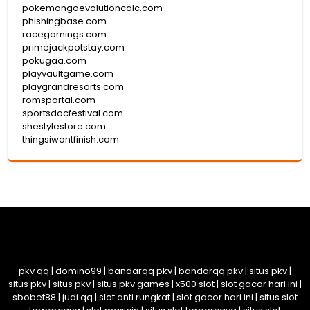
pokemongoevolutioncalc.com
phishingbase.com
racegamings.com
primejackpotstay.com
pokugaa.com
playvaultgame.com
playgrandresorts.com
romsportal.com
sportsdocfestival.com
shestylestore.com
thingsiwontfinish.com
pkv qq
|
domino99
|
bandarqq pkv
|
bandarqq pkv
|
situs pkv
|
situs pkv
|
situs pkv
|
situs pkv games
|
x500 slot
|
slot gacor hari ini
|
sbobet88
|
judi qq
|
slot anti rungkat
|
slot gacor hari ini
|
situs slot