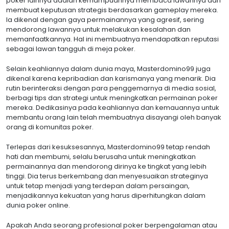
poker lainnya adalah kemampuannya membaca lawannya dan
membuat keputusan strategis berdasarkan gameplay mereka.
Ia dikenal dengan gaya permainannya yang agresif, sering
mendorong lawannya untuk melakukan kesalahan dan
memanfaatkannya. Hal ini membuatnya mendapatkan reputasi
sebagai lawan tangguh di meja poker.
Selain keahliannya dalam dunia maya, Masterdomino99 juga
dikenal karena kepribadian dan karismanya yang menarik. Dia
rutin berinteraksi dengan para penggemarnya di media sosial,
berbagi tips dan strategi untuk meningkatkan permainan poker
mereka. Dedikasinya pada keahliannya dan kemauannya untuk
membantu orang lain telah membuatnya disayangi oleh banyak
orang di komunitas poker.
Terlepas dari kesuksesannya, Masterdomino99 tetap rendah
hati dan membumi, selalu berusaha untuk meningkatkan
permainannya dan mendorong dirinya ke tingkat yang lebih
tinggi. Dia terus berkembang dan menyesuaikan strateginya
untuk tetap menjadi yang terdepan dalam persaingan,
menjadikannya kekuatan yang harus diperhitungkan dalam
dunia poker online.
Apakah Anda seorang profesional poker berpengalaman atau