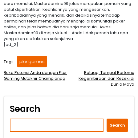
baru memulai, Masterdomino99 jelas merupakan pemain yang
patut diperhatikan. Keahliannya yang mengesankan,
kepribadiannya yang menarik, dan dedikasinya terhadap
permainan telah membuatnya menonjol di komunitas poker
online, dan jelas bahwa dia baru saja memulai. Awasi
Masterdomino99 di meja virtual – Anda tidak pernah tahu apa
yang akan dia lakukan selanjutnya.
[ad_2]
pkv games
Tags:
Post
Buka Potensi Anda dengan Fitur
Ratuqq: Tempat Bertemu
Gaming Mutakhir Championqq
Kegembiraan dan Rezeki di
navigation
Dunia Maya
Search
Search