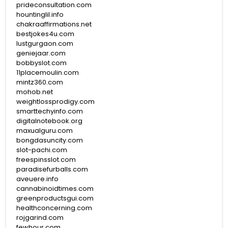
prideconsultation.com
hountinglil.info
chakraaffirmations.net
bestjokes4u.com
lustgurgaon.com
geniejaar.com
bobbyslot.com
11placemoulin.com
mintz360.com
mohob.net
weightlossprodigy.com
smarttechyinfo.com
digitalnotebook.org
maxualguru.com
bongdasuncity.com
slot-pachi.com
freespinsslot.com
paradisefurballs.com
aveuere.info
cannabinoidtimes.com
greenproductsgui.com
healthconcerning.com
rojgarind.com
fewhour.com