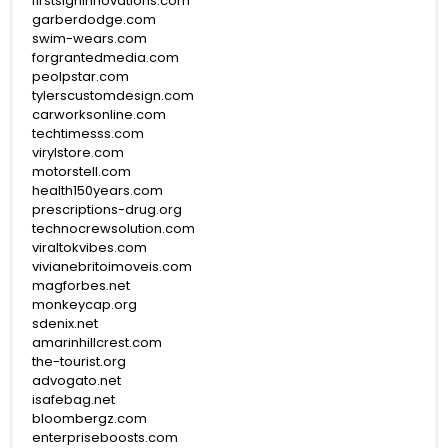
firstsigninnovations.com
garberdodge.com
swim-wears.com
forgrantedmedia.com
peolpstar.com
tylerscustomdesign.com
carworksonline.com
techtimesss.com
virylstore.com
motorstell.com
health150years.com
prescriptions-drug.org
technocrewsolution.com
viraltokvibes.com
vivianebritoimoveis.com
magforbes.net
monkeycap.org
sdenix.net
amarinhillcrest.com
the-tourist.org
advogato.net
isafebag.net
bloombergz.com
enterpriseboosts.com