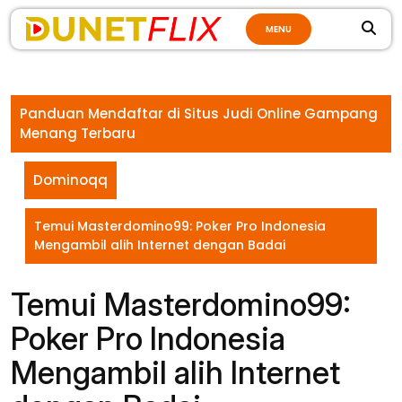
Skip
MENU
to
content
Panduan Mendaftar di Situs Judi Online Gampang
Menang Terbaru
Dominoqq
Temui Masterdomino99: Poker Pro Indonesia
Mengambil alih Internet dengan Badai
Temui Masterdomino99:
Poker Pro Indonesia
Mengambil alih Internet