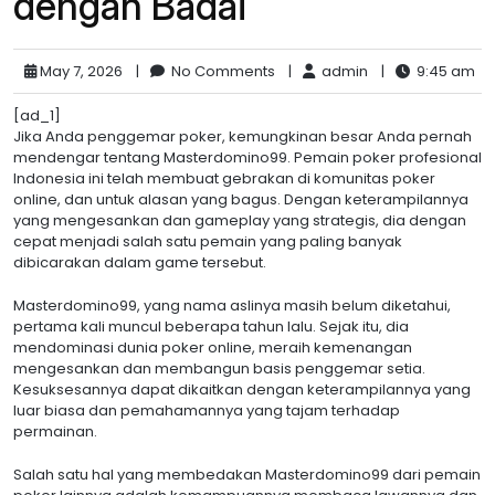
dengan Badai
May 7, 2026
|
No Comments
|
admin
|
9:45 am
[ad_1]
Jika Anda penggemar poker, kemungkinan besar Anda pernah
mendengar tentang Masterdomino99. Pemain poker profesional
Indonesia ini telah membuat gebrakan di komunitas poker
online, dan untuk alasan yang bagus. Dengan keterampilannya
yang mengesankan dan gameplay yang strategis, dia dengan
cepat menjadi salah satu pemain yang paling banyak
dibicarakan dalam game tersebut.
Masterdomino99, yang nama aslinya masih belum diketahui,
pertama kali muncul beberapa tahun lalu. Sejak itu, dia
mendominasi dunia poker online, meraih kemenangan
mengesankan dan membangun basis penggemar setia.
Kesuksesannya dapat dikaitkan dengan keterampilannya yang
luar biasa dan pemahamannya yang tajam terhadap
permainan.
Salah satu hal yang membedakan Masterdomino99 dari pemain