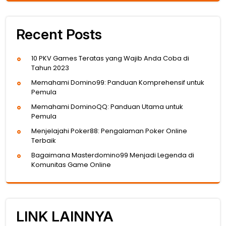
Recent Posts
10 PKV Games Teratas yang Wajib Anda Coba di
Tahun 2023
Memahami Domino99: Panduan Komprehensif untuk
Pemula
Memahami DominoQQ: Panduan Utama untuk
Pemula
Menjelajahi Poker88: Pengalaman Poker Online
Terbaik
Bagaimana Masterdomino99 Menjadi Legenda di
Komunitas Game Online
LINK LAINNYA