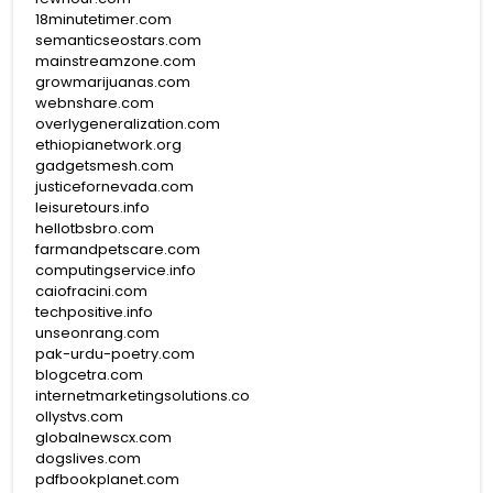
18minutetimer.com
semanticseostars.com
mainstreamzone.com
growmarijuanas.com
webnshare.com
overlygeneralization.com
ethiopianetwork.org
gadgetsmesh.com
justicefornevada.com
leisuretours.info
hellotbsbro.com
farmandpetscare.com
computingservice.info
caiofracini.com
techpositive.info
unseonrang.com
pak-urdu-poetry.com
blogcetra.com
internetmarketingsolutions.co
ollystvs.com
globalnewscx.com
dogslives.com
pdfbookplanet.com