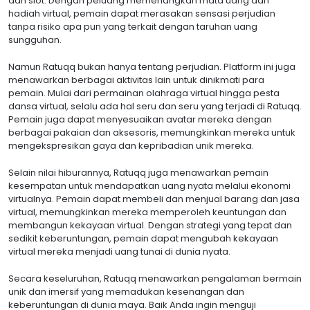
dan slot. Dengan peluang memenangkan mata uang dan
hadiah virtual, pemain dapat merasakan sensasi perjudian
tanpa risiko apa pun yang terkait dengan taruhan uang
sungguhan.
Namun Ratuqq bukan hanya tentang perjudian. Platform ini juga
menawarkan berbagai aktivitas lain untuk dinikmati para
pemain. Mulai dari permainan olahraga virtual hingga pesta
dansa virtual, selalu ada hal seru dan seru yang terjadi di Ratuqq.
Pemain juga dapat menyesuaikan avatar mereka dengan
berbagai pakaian dan aksesoris, memungkinkan mereka untuk
mengekspresikan gaya dan kepribadian unik mereka.
Selain nilai hiburannya, Ratuqq juga menawarkan pemain
kesempatan untuk mendapatkan uang nyata melalui ekonomi
virtualnya. Pemain dapat membeli dan menjual barang dan jasa
virtual, memungkinkan mereka memperoleh keuntungan dan
membangun kekayaan virtual. Dengan strategi yang tepat dan
sedikit keberuntungan, pemain dapat mengubah kekayaan
virtual mereka menjadi uang tunai di dunia nyata.
Secara keseluruhan, Ratuqq menawarkan pengalaman bermain
unik dan imersif yang memadukan kesenangan dan
keberuntungan di dunia maya. Baik Anda ingin menguji