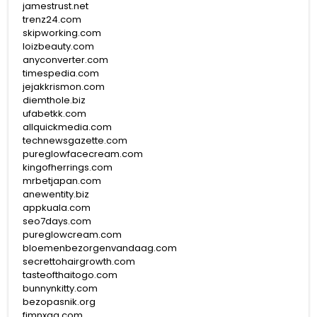
jamestrust.net
trenz24.com
skipworking.com
loizbeauty.com
anyconverter.com
timespedia.com
jejakkrismon.com
diemthole.biz
ufabetkk.com
allquickmedia.com
technewsgazette.com
pureglowfacecream.com
kingofherrings.com
mrbetjapan.com
anewentity.biz
appkuala.com
seo7days.com
pureglowcream.com
bloemenbezorgenvandaag.com
secrettohairgrowth.com
tasteofthaitogo.com
bunnynkitty.com
bezopasnik.org
fjmnxga.com