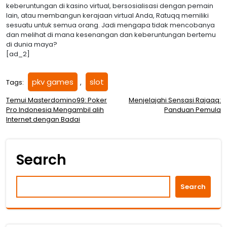
keberuntungan di kasino virtual, bersosialisasi dengan pemain
lain, atau membangun kerajaan virtual Anda, Ratuqq memiliki
sesuatu untuk semua orang. Jadi mengapa tidak mencobanya
dan melihat di mana kesenangan dan keberuntungan bertemu
di dunia maya?
[ad_2]
pkv games
slot
Tags:
,
Post
Temui Masterdomino99: Poker
Menjelajahi Sensasi Rajaqq:
Pro Indonesia Mengambil alih
Panduan Pemula
navigation
Internet dengan Badai
Search
Search