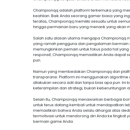
Championqq ​​adalah platform terkemuka yang m
keahlian. Baik Anda seorang gamer biasa yang ing
teratas, Championqq ​​memiliki sesuatu untuk semua
hingga permainan baru yang menarik yang akan m
Salah satu alasan utama mengapa Championqq ​​
yang ramah pengguna dan pengalaman bermain game
memungkinkan pemain untuk fokus pada hal yang b
responsif, Championqq ​​memastikan Anda dapa
pun.
Namun yang membedakan Championqq ​​dari platfo
transparansi. Platform ini menggunakan algoritm
dilakukan secara adil dan tanpa bias apa pun. In
keterampilan dan strategi, bukan keberuntungan 
Selain itu, Championqq ​​menawarkan berbagai bon
untuk terus datang kembali untuk mendapatkan leb
memastikan bahwa Anda selalu dihargai atas dedika
termotivasi untuk mendorong diri Anda ke tingkat
bermain game Anda.