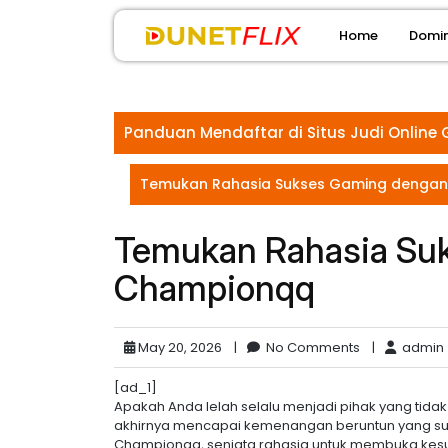
Skip
Home
Domi
to
content
Panduan Mendaftar di Situs Judi Onlin
Temukan Rahasia Sukses Gaming denga
Temukan Rahasia Su
Championqq
May 20, 2026
|
No Comments
|
admin
[ad_1]
Apakah Anda lelah selalu menjadi pihak yang tid
akhirnya mencapai kemenangan beruntun yang suli
Championqq, senjata rahasia untuk membuka ke