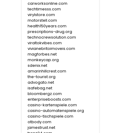
carworksonline.com
techtimesss.com
virylstore.com
motorstell.com
health150years.com
prescriptions-drug.org
technocrewsolution.com
viraltokvibes.com
vivianebritoimoveis.com
magforbes.net
monkeycap.org
sdenix.net
amarinhillcrest.com
the-tourist.org
advogato.net
isafebag.net
bloombergz.com
enterpriseboosts.com
casino-kartenspiele.com
casino-automatenspiele.org
casino-tischspiele.com
otbody.com
jamestrust.net