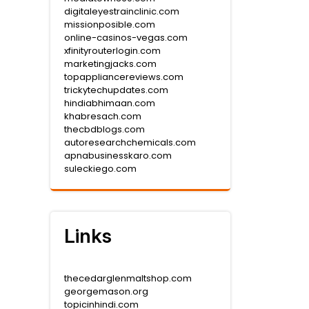
digitaleyestrainclinic.com
missionposible.com
online-casinos-vegas.com
xfinityrouterlogin.com
marketingjacks.com
topappliancereviews.com
trickytechupdates.com
hindiabhimaan.com
khabresach.com
thecbdblogs.com
autoresearchchemicals.com
apnabusinesskaro.com
suleckiego.com
Links
thecedarglenmaltshop.com
georgemason.org
topicinhindi.com